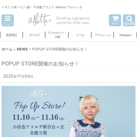
イギリス発 ベビー服・子供服ブランド Albetta アルベッタ
メニュー
カート
商品検索
アクセサリー・
新着商品
ガールズ
ドール
アウトレット
instagram
小物
ホーム
>
NEWS
>
POPUP STORE開催のお知らせ！
POPUP STORE開催のお知らせ！
2025
11
04
年
月
日