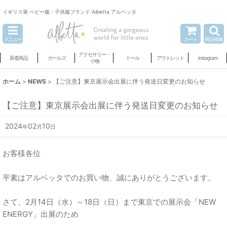
イギリス発 ベビー服・子供服ブランド Albetta アルベッタ
メニュー
カート
商品検索
アクセサリー・
新着商品
ガールズ
ドール
アウトレット
instagram
小物
ホーム
>
NEWS
>
【ご注意】東京展示会出展に伴う発送日変更のお知らせ
【ご注意】東京展示会出展に伴う発送日変更のお知らせ
2024
02
10
年
月
日
お客様各位
平素はアルベッタでのお買い物、誠にありがとうございます。
さて、2月14日（水）～18日（日）まで東京での展示会「NEW
ENERGY」出展のため