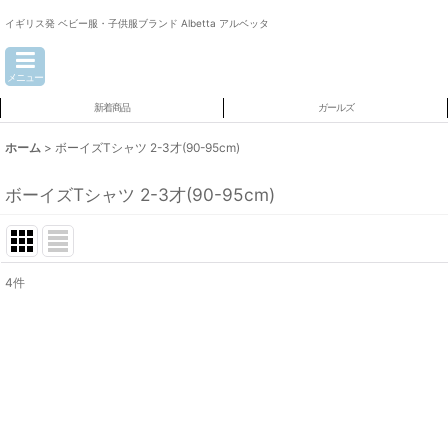
イギリス発 ベビー服・子供服ブランド Albetta アルベッタ
メニュー
新着商品
ガールズ
ホーム
>
ボーイズTシャツ 2-3才(90-95cm)
ボーイズTシャツ 2-3才(90-95cm)
4
件
表示数
:
並び順
: