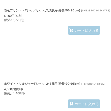
恐竜プリント・Tシャツセット_2_3歳用(身長 90-95cm)
[
SHS2844234.2-3YRS
]
5,200
円
(税別)
(
税込
:
5,720
円
)
カートに入れる
ホワイト・ソルジャーTシャツ_2-3歳用(身長 90-95cm)
[
TSH0851011 2-3y
]
4,000
円
(税別)
(
税込
:
4,400
円
)
カートに入れる