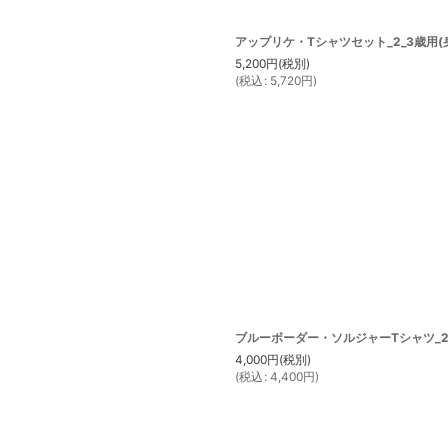
アップリケ・Tシャツセット_2_3歳用(身長
5,200
円
(税別)
(
税込
:
5,720
円
)
ブルーボーダー・ソルジャーTシャツ_2-3
4,000
円
(税別)
(
税込
:
4,400
円
)