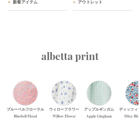
新着アイテム
アウトレット
albetta print
ブルーベルフローラル
ウィローフラワー
アップルギンガム
ディッツィ
Bluebell Floral
Willow Flower
Apple Gingham
Ditsy Blu