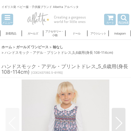
イギリス発 ベビー服・子供服ブランド Albetta アルベッタ
メニュー
カート
商品検索
アクセサリー・
新着商品
ガールズ
ドール
アウトレット
instagram
小物
ホーム
>
ガールズ ワンピース
>
袖なし
>
ハンドスモック・アデル・プリントドレス_5_6歳用(身長 108-114cm)
ハンドスモック・アデル・プリントドレス_5_6歳用(身長
108-114cm)
[
CDE2437092.5-6YRS
]