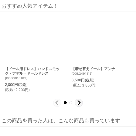
おすすめ人気アイテム！
【ドール用ドレス】ハンドスモッ
【着せ替えドール】アンナ
ク・アデル・ドールドレス
[
DOL2491115
]
[
DOD3018189
]
3,500
円
(税別)
2,000
円
(税別)
(
税込
:
3,850
円
)
(
税込
:
2,200
円
)
この商品を買った人は、こんな商品も買っています