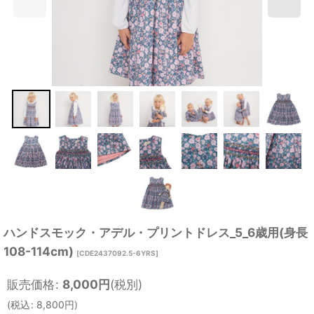
ハンドスモック・アデル・プリントドレス_5_6歳用(身長
108-114cm)
[
CDE2437092.5-6YRS
]
販売価格
:
8,000
円
(税別)
(
税込
:
8,800
円
)