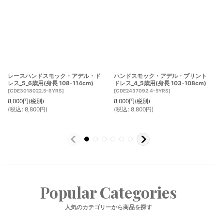
レースハンドスモック・アデル・ド
ハンドスモック・アデル・プリント
レス_5_6歳用(身長 108-114cm)
ドレス_4_5歳用(身長 103-108cm)
[
CDE3018022.5-6YRS
]
[
CDE2437092.4-5YRS
]
8,000
円
(税別)
8,000
円
(税別)
(
税込
:
8,800
円
)
(
税込
:
8,800
円
)
Popular Categories
人気のカテゴリーから商品を探す