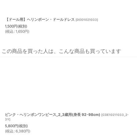
【ドール用】ヘリンボーン・ドールドレス
[
DOD1021033
]
1,500
円
(税別)
(
税込
:
1,650
円
)
この商品を買った人は、こんな商品も買っています
ピンク・へリンボンワンピース_2_3歳用(身長 92-98cm)
[
CDE10211033_2-
3Y
]
5,800
円
(税別)
(
税込
:
6,380
円
)