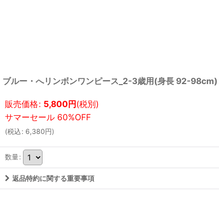
ブルー・へリンボンワンピース_2-3歳用(身長 92-98cm)
販売価格
:
5,800
円
(税別)
(
税込
:
6,380
円
)
数量
:
返品特約に関する重要事項