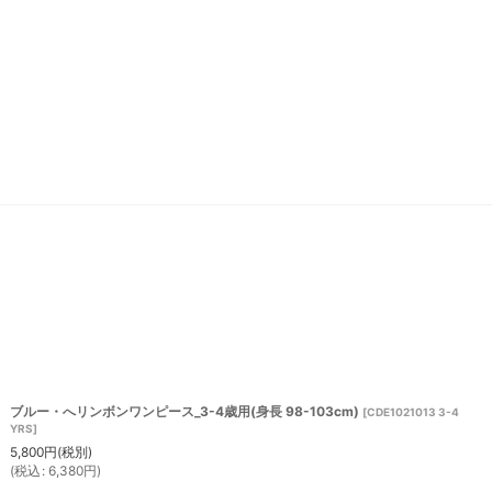
ブルー・へリンボンワンピース_3-4歳用(身長 98-103cm)
[
CDE1021013 3-4
YRS
]
5,800
円
(税別)
(
税込
:
6,380
円
)