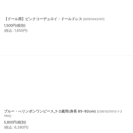
【ドール用】ピンクコーデュロイ・ドールドレス
[
DOD1042157
]
1,500
円
(税別)
(
税込
:
1,650
円
)
ブルー・へリンボンワンピース_1-2歳用(身長 85-92cm)
[
CDE1021013 1-2
YRS
]
5,800
円
(税別)
(
税込
:
6,380
円
)