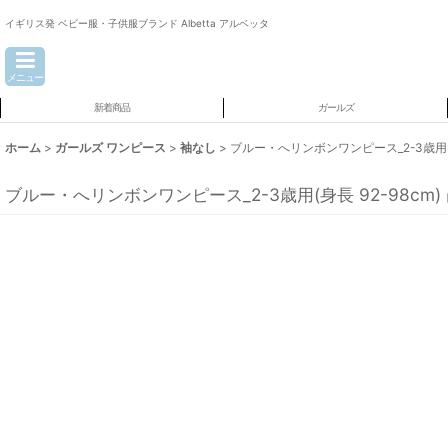
イギリス発 ベビー服・子供服ブランド Albetta アルベッタ
メニュー
新着商品
ガールズ
ホーム
>
ガールズ ワンピース
>
袖なし
>
ブルー・へリンボンワンピース_2-3歳用(身長
ブルー・へリンボンワンピース_2-3歳用(身長 92-98cm)