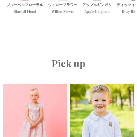
ブルーベルフローラル
ウィローフラワー
アップルギンガム
ディッツィ
Bluebell Floral
Willow Flower
Apple Gingham
Ditsy Blu
Pick up