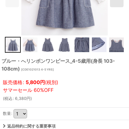
ブルー・へリンボンワンピース_4-5歳用(身長 103-
108cm)
[
CDE1021013 4-5 YRS
]
販売価格
:
5,800
円
(税別)
(
税込
:
6,380
円
)
数量
:
返品特約に関する重要事項