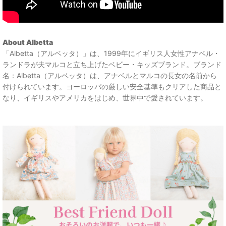
About Albetta
「Albetta（アルベッタ）」は、1999年にイギリス人女性アナベル・
ランドラが夫マルコと立ち上げたベビー・キッズブランド。ブランド
名：Albetta（アルベッタ）は、アナベルとマルコの長女の名前から
付けられています。ヨーロッパの厳しい安全基準もクリアした商品と
なり、イギリスやアメリカをはじめ、世界中で愛されています。