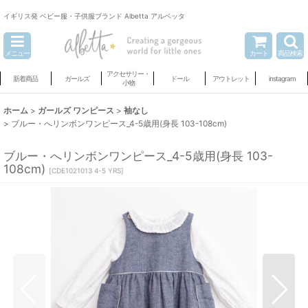
イギリス発 ベビー服・子供服ブランド Albetta アルベッタ
メニュー
カート
商品検索
アクセサリー・
新着商品
ガールズ
ドール
アウトレット
instagram
小物
ホーム
>
ガールズ ワンピース
>
袖なし
>
ブルー・へリンボンワンピース_4-5歳用(身長 103-108cm)
ブルー・へリンボンワンピース_4-5歳用(身長 103-
108cm)
[
CDE1021013 4-5 YRS
]