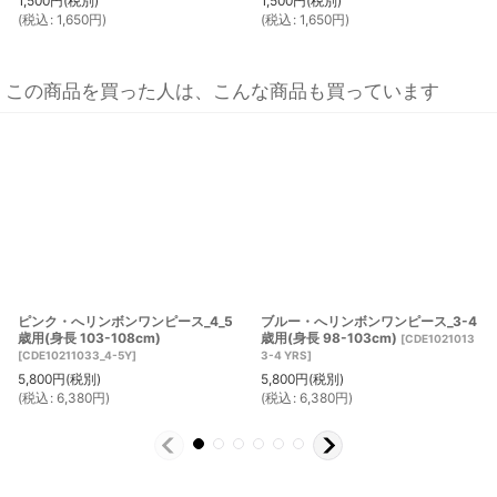
1,500
円
(税別)
1,500
円
(税別)
(
税込
:
1,650
円
)
(
税込
:
1,650
円
)
この商品を買った人は、こんな商品も買っています
ピンク・へリンボンワンピース_4_5
ブルー・へリンボンワンピース_3-4
歳用(身長 103-108cm)
歳用(身長 98-103cm)
[
CDE1021013
[
CDE10211033_4-5Y
]
3-4 YRS
]
5,800
円
(税別)
5,800
円
(税別)
(
税込
:
6,380
円
)
(
税込
:
6,380
円
)