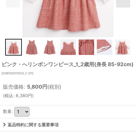
ピンク・へリンボンワンピース_1_2歳用(身長 85-92cm)
[
CDE10211033_1-2Y
]
販売価格
:
5,800
円
(税別)
(
税込
:
6,380
円
)
数量
:
返品特約に関する重要事項