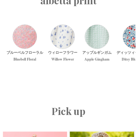
albetta print
ブルーベルフローラル
ウィローフラワー
アップルギンガム
ディッツィ
Bluebell Floral
Willow Flower
Apple Gingham
Ditsy Blu
Pick up