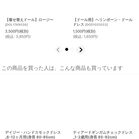
【着せ替えドール】ロージー
【ドール用】ヘリンボーン・ドール
ドレス
[
DOL1749036
]
[
DOD1021033
]
3,500
円
(税別)
1,500
円
(税別)
(
税込
:
3,850
円
)
(
税込
:
1,650
円
)
この商品を買った人は、こんな商品も買っています
デイジー・ハンドスモックドレス
ティアードギンガムチェックドレス
_6-12ヶ月用(身長 80-85cm)
_1-2歳用(身長 85-92cm)