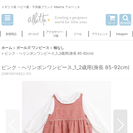
イギリス発 ベビー服・子供服ブランド Albetta アルベッタ
メニュー
カート
商品検索
アクセサリー・
新着商品
ガールズ
ドール
アウトレット
instagram
小物
ホーム
>
ガールズ ワンピース
>
袖なし
>
ピンク・へリンボンワンピース_1_2歳用(身長 85-92cm)
ピンク・へリンボンワンピース_1_2歳用(身長 85-92cm)
[
CDE10211033_1-2Y
]