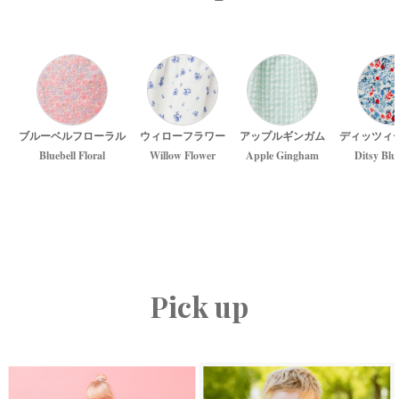
ブルーベルフローラル
ウィローフラワー
アップルギンガム
ディッツィ
Bluebell Floral
Willow Flower
Apple Gingham
Ditsy Blu
Pick up