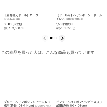
【着せ替えドール】ロージー
【ドール用】ヘリンボーン・ドール
ドレス
[
DOL1749036
]
[
DOD1021033
]
3,500
円
(税別)
1,500
円
(税別)
(
税込
:
3,850
円
)
(
税込
:
1,650
円
)
この商品を買った人は、こんな商品も買っています
ブルー・へリンボンワンピース_5-6
ピンク・へリンボンワンピース_4_5
歳用(身長 108-114cm)
歳用(身長 103-108cm)
[
CDE1021013