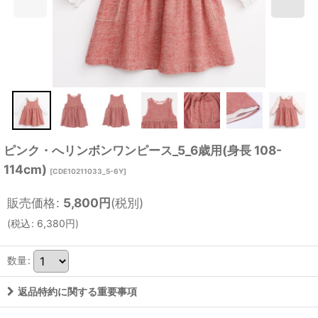
ピンク・へリンボンワンピース_5_6歳用(身長 108-
114cm)
[
CDE10211033_5-6Y
]
販売価格
:
5,800
円
(税別)
(
税込
:
6,380
円
)
数量
:
返品特約に関する重要事項