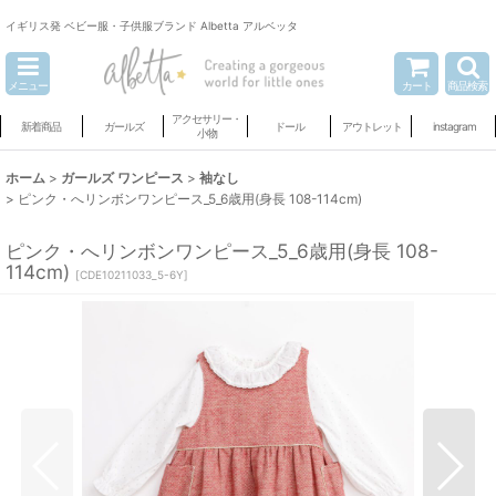
イギリス発 ベビー服・子供服ブランド Albetta アルベッタ
メニュー
カート
商品検索
アクセサリー・
新着商品
ガールズ
ドール
アウトレット
instagram
小物
ホーム
>
ガールズ ワンピース
>
袖なし
>
ピンク・へリンボンワンピース_5_6歳用(身長 108-114cm)
ピンク・へリンボンワンピース_5_6歳用(身長 108-
114cm)
[
CDE10211033_5-6Y
]