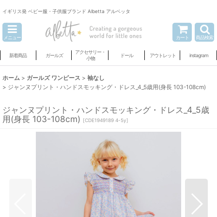
イギリス発 ベビー服・子供服ブランド Albetta アルベッタ
メニュー
カート
商品検索
アクセサリー・
新着商品
ガールズ
ドール
アウトレット
instagram
小物
ホーム
>
ガールズ ワンピース
>
袖なし
>
ジャンヌプリント・ハンドスモッキング・ドレス_4_5歳用(身長 103-108cm)
ジャンヌプリント・ハンドスモッキング・ドレス_4_5歳
用(身長 103-108cm)
[
CDE1949189 4-5y
]