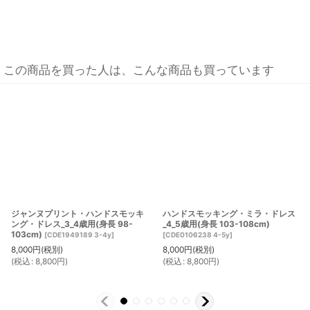
この商品を買った人は、こんな商品も買っています
ジャンヌプリント・ハンドスモッキ
ハンドスモッキング・ミラ・ドレス
ング・ドレス_3_4歳用(身長 98-
_4_5歳用(身長 103-108cm)
103cm)
[
CDE1949189 3-4y
]
[
CDE0106238 4-5y
]
8,000
円
(税別)
8,000
円
(税別)
(
税込
:
8,800
円
)
(
税込
:
8,800
円
)