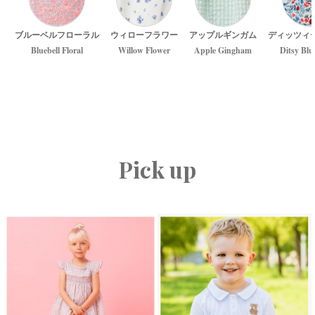
ブルーベルフローラル
ウィローフラワー
アップルギンガム
ディッツィ
Bluebell Floral
Willow Flower
Apple Gingham
Ditsy Blu
Pick up