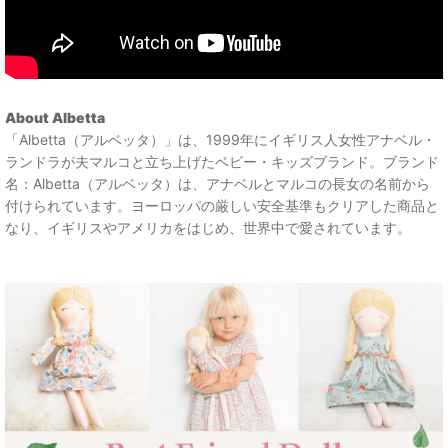
About Albetta
「Albetta（アルベッタ）」は、1999年にイギリス人女性アナベル・
ランドラが夫マルコと立ち上げたベビー・キッズブランド。ブランド
名：Albetta（アルベッタ）は、アナベルとマルコの長女の名前から
付けられています。ヨーロッパの厳しい安全基準もクリアした商品と
なり、イギリスやアメリカをはじめ、世界中で愛されています。