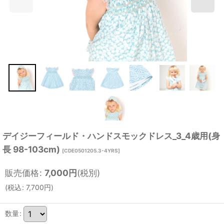
デイジーフィールド・ハンドスモックドレス_3_4歳用(身
長 98-103cm)
[
CDE0501205.3-4YRS
]
販売価格
:
7,000
円
(税別)
(
税込
:
7,700
円
)
数量
: