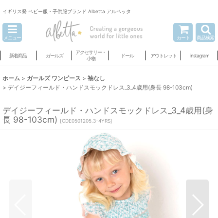
イギリス発 ベビー服・子供服ブランド Albetta アルベッタ
メニュー
カート
商品検索
アクセサリー・
新着商品
ガールズ
ドール
アウトレット
instagram
小物
ホーム
>
ガールズ ワンピース
>
袖なし
>
デイジーフィールド・ハンドスモックドレス_3_4歳用(身長 98-103cm)
デイジーフィールド・ハンドスモックドレス_3_4歳用(身
長 98-103cm)
[
CDE0501205.3-4YRS
]