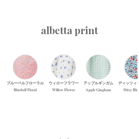
albetta print
ブルーベルフローラル
ウィローフラワー
アップルギンガム
ディッツィ
Bluebell Floral
Willow Flower
Apple Gingham
Ditsy Blu