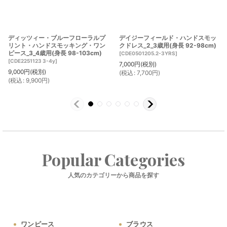
ディッツィー・ブルーフローラルプ
デイジーフィールド・ハンドスモッ
リント・ハンドスモッキング・ワン
クドレス_2_3歳用(身長 92-98cm)
ピース_3_4歳用(身長 98-103cm)
[
CDE0501205.2-3YRS
]
[
CDE2251123 3-4y
]
7,000
円
(税別)
9,000
円
(税別)
(
税込
:
7,700
円
)
(
税込
:
9,900
円
)
Popular Categories
人気のカテゴリーから商品を探す
ワンピース
ブラウス