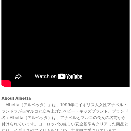
About Albetta
「Albetta（アルベッタ）」は、1999年にイギリス人女性アナベル・
ランドラが夫マルコと立ち上げたベビー・キッズブランド。ブランド
名：Albetta（アルベッタ）は、アナベルとマルコの長女の名前から
付けられています。ヨーロッパの厳しい安全基準もクリアした商品と
なり、イギリスやアメリカをはじめ、世界中で愛されています。