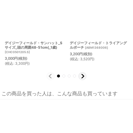
デイジーフィールド・サンハット_S
デイジーフィールド・トライアング
サイズ_頭の周囲48-51cm(_1歳)
ルポーチ
[
ABM1368006
]
[
CHC0501205.S
]
3,200
円
(税別)
3,000
円
(税別)
(
税込
:
3,520
円
)
(
税込
:
3,300
円
)
この商品を買った人は、こんな商品も買っています