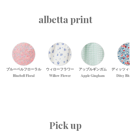
albetta print
ブルーベルフローラル
ウィローフラワー
アップルギンガム
ディッツィ
Bluebell Floral
Willow Flower
Apple Gingham
Ditsy Blu
Pick up