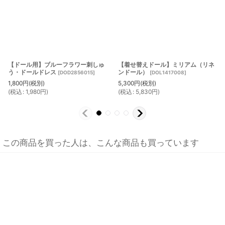
【ドール用】ブルーフラワー刺しゅ
【着せ替えドール】ミリアム（リネ
う・ドールドレス
ンドール）
[
DOD2856015
]
[
DOL1417008
]
1,800
円
(税別)
5,300
円
(税別)
(
税込
:
1,980
円
)
(
税込
:
5,830
円
)
この商品を買った人は、こんな商品も買っています