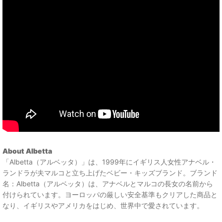
About Albetta
「Albetta（アルベッタ）」は、1999年にイギリス人女性アナベル・
ランドラが夫マルコと立ち上げたベビー・キッズブランド。ブランド
名：Albetta（アルベッタ）は、アナベルとマルコの長女の名前から
付けられています。ヨーロッパの厳しい安全基準もクリアした商品と
なり、イギリスやアメリカをはじめ、世界中で愛されています。