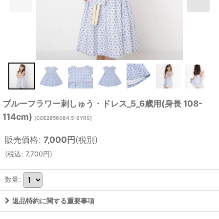
ブルーフラワー刺しゅう・ドレス_5_6歳用(身長 108-
114cm)
[
CDE2856084.5-6YRS
]
販売価格
:
7,000
円
(税別)
(
税込
:
7,700
円
)
数量
:
返品特約に関する重要事項