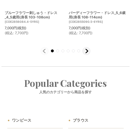
ブルーフラワー刺しゅう・ドレス
バーディーフラワー・ドレス_5_6歳
_4_5歳用(身長 103-108cm)
用(身長 108-114cm)
[
CDE2856084.4-5YRS
]
[
CDE2855090.5-6YRS
]
7,000
円
(税別)
7,000
円
(税別)
(
税込
:
7,700
円
)
(
税込
:
7,700
円
)
Popular Categories
人気のカテゴリーから商品を探す
ワンピース
ブラウス