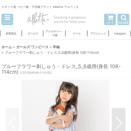
イギリス発 ベビー服・子供服ブランド Albetta アルベッタ
メニュー
カート
商品検索
アクセサリー・
新着商品
ガールズ
ドール
アウトレット
instagram
小物
ホーム
>
ガールズ ワンピース
>
半袖
>
ブルーフラワー刺しゅう・ドレス_5_6歳用(身長 108-114cm)
ブルーフラワー刺しゅう・ドレス_5_6歳用(身長 108-
114cm)
[
CDE2856084.5-6YRS
]