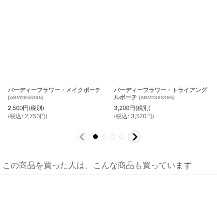
バーディーフラワー・メイクポーチ
バーディーフラワー・トライアング
ルポーチ
[
ABM2855195
]
[
ABM1368195
]
2,500
円
(税別)
3,200
円
(税別)
(
税込
:
2,750
円
)
(
税込
:
3,520
円
)
この商品を買った人は、こんな商品も買っています