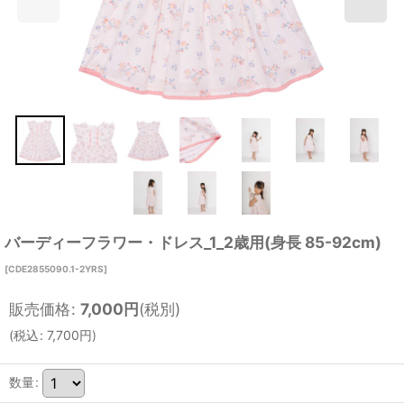
バーディーフラワー・ドレス_1_2歳用(身長 85-92cm)
[
CDE2855090.1-2YRS
]
販売価格
:
7,000
円
(税別)
(
税込
:
7,700
円
)
数量
: