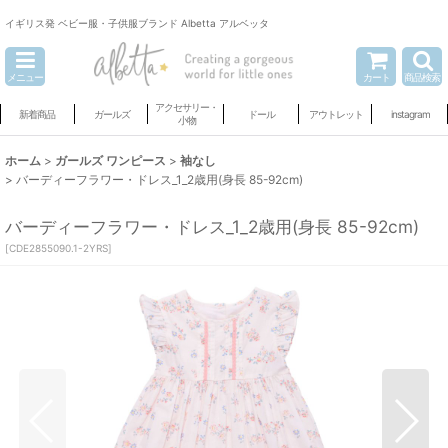
イギリス発 ベビー服・子供服ブランド Albetta アルベッタ
メニュー
カート
商品検索
アクセサリー・
新着商品
ガールズ
ドール
アウトレット
instagram
小物
ホーム
>
ガールズ ワンピース
>
袖なし
>
バーディーフラワー・ドレス_1_2歳用(身長 85-92cm)
バーディーフラワー・ドレス_1_2歳用(身長 85-92cm)
[
CDE2855090.1-2YRS
]