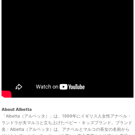
About Albetta
「Albetta（アルベッタ）」は、1999年にイギリス人女性アナベル・
ランドラが夫マルコと立ち上げたベビー・キッズブランド。ブランド
名：Albetta（アルベッタ）は、アナベルとマルコの長女の名前から