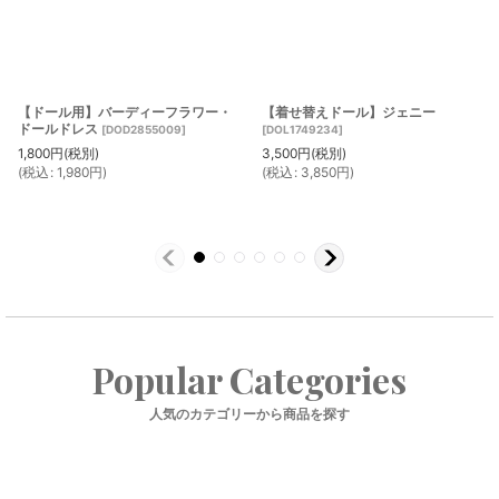
【ドール用】バーディーフラワー・
【着せ替えドール】ジェニー
ドールドレス
[
DOD2855009
]
[
DOL1749234
]
1,800
円
(税別)
3,500
円
(税別)
(
税込
:
1,980
円
)
(
税込
:
3,850
円
)
Popular Categories
人気のカテゴリーから商品を探す