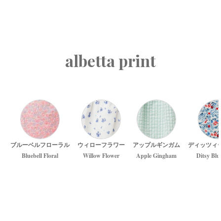
albetta print
ブルーベルフローラル
ウィローフラワー
アップルギンガム
ディッツィ
Bluebell Floral
Willow Flower
Apple Gingham
Ditsy Blu