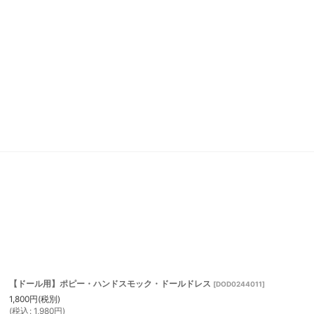
【ドール用】ポピー・ハンドスモック・ドールドレス
[
DOD0244011
]
1,800
円
(税別)
(
税込
:
1,980
円
)