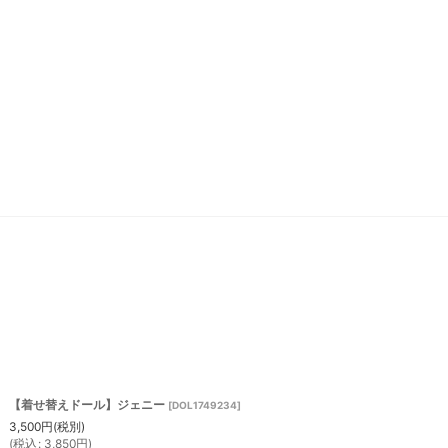
【着せ替えドール】ジェニー
[
DOL1749234
]
3,500
円
(税別)
(
税込
:
3,850
円
)