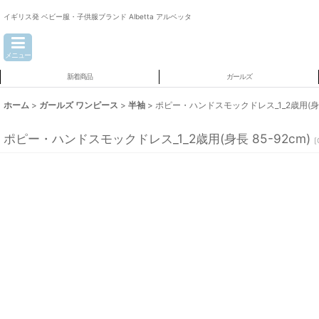
イギリス発 ベビー服・子供服ブランド Albetta アルベッタ
メニュー
新着商品
ガールズ
ホーム
>
ガールズ ワンピース
>
半袖
>
ポピー・ハンドスモックドレス_1_2歳用(身長 
ポピー・ハンドスモックドレス_1_2歳用(身長 85-92cm)
[