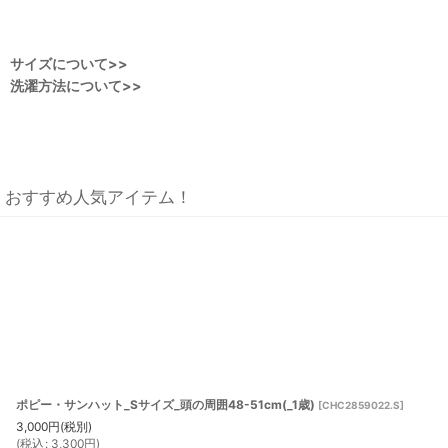
サイズについて>>
洗濯方法について>>
おすすめ人気アイテム！
ポピー・サンハット_Sサイズ_頭の周囲48-51cm(_1歳)
[
CHC2859022.S
]
3,000
円
(税別)
(
税込
:
3,300
円
)