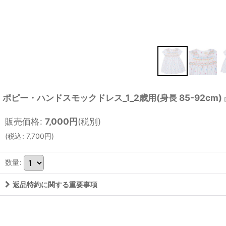
ポピー・ハンドスモックドレス_1_2歳用(身長 85-92cm)
[
販売価格
:
7,000
円
(税別)
(
税込
:
7,700
円
)
数量
:
返品特約に関する重要事項