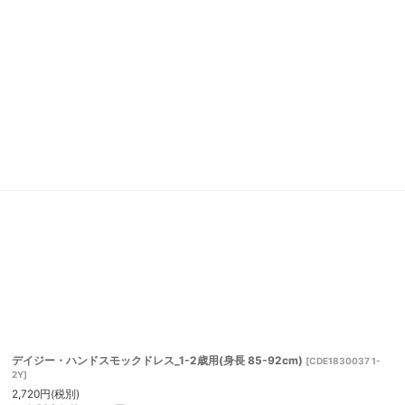
デイジー・ハンドスモックドレス_1-2歳用(身長 85-92cm)
[
CDE1830037 1-
2Y
]
2,720
円
(税別)