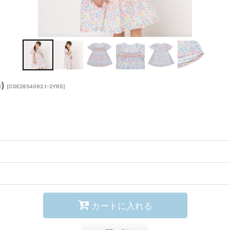
)
[
CDE2854092.1-2YRS
]
カートに入れる