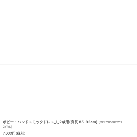
ポピー・ハンドスモックドレス_1_2歳用(身長 85-92cm)
[
CDE2859022.1-
2YRS
]
7,000
円
(税別)