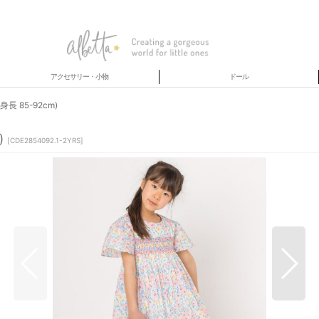
アクセサリー・小物
ドール
 85-92cm)
)
[
CDE2854092.1-2YRS
]