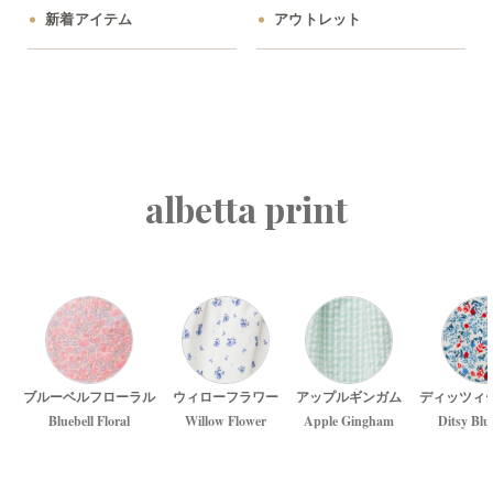
新着アイテム
アウトレット
albetta print
ブルーベルフローラル
ウィローフラワー
アップルギンガム
ディッツィ
Bluebell Floral
Willow Flower
Apple Gingham
Ditsy Blu