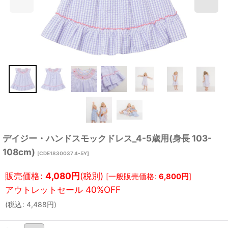
デイジー・ハンドスモックドレス_4-5歳用(身長 103-
108cm)
[
CDE1830037 4-5Y
]
販売価格
:
4,080
円
(税別)
[
一般販売価格
:
6,800
円
]
(
税込
:
4,488
円
)