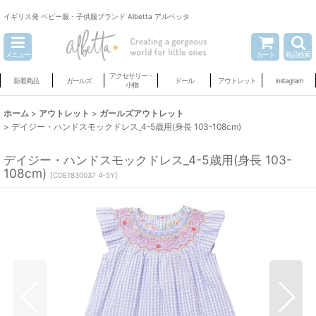
イギリス発 ベビー服・子供服ブランド Albetta アルベッタ
メニュー
カート
商品検索
アクセサリー・
新着商品
ガールズ
ドール
アウトレット
instagram
小物
ホーム
>
アウトレット
>
ガールズアウトレット
>
デイジー・ハンドスモックドレス_4-5歳用(身長 103-108cm)
デイジー・ハンドスモックドレス_4-5歳用(身長 103-
108cm)
[
CDE1830037 4-5Y
]