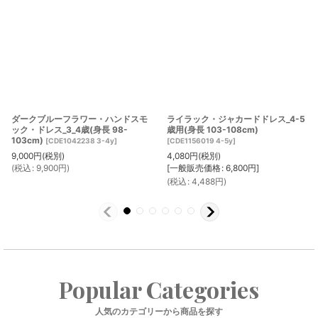
ダークブルーフラワー・ハンドスモ
ライラック・ジャカードドレス_4-5
ック・ドレス_3_4歳(身長 98-
歳用(身長 103-108cm)
103cm)
[
CDE1042238 3-4y
]
[
CDE1156019 4-5y
]
9,000
円
(税別)
4,080
円
(税別)
(
税込
:
9,900
円
)
[
一般販売価格
:
6,800
円
]
(
税込
:
4,488
円
)
Popular Categories
人気のカテゴリーから商品を探す