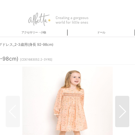
アクセサリー・小物
ドール
ス_2-3歳用(身長 92-98cm)
98cm)
[
CDE1683052.2-3YRS
]