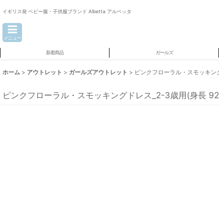
イギリス発 ベビー服・子供服ブランド Albetta アルベッタ
メニュー
新着商品
ガールズ
ホーム
>
アウトレット
>
ガールズアウトレット
>
ピンクフローラル・スモッキングドレ
ピンクフローラル・スモッキングドレス_2-3歳用(身長 92-