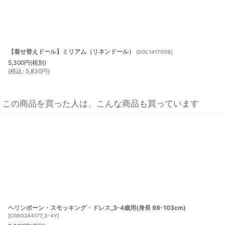
【着せ替えドール】ミリアム（リネンドール）
[
DOL1417008
]
5,300
円
(税別)
(
税込
:
5,830
円
)
この商品を買った人は、こんな商品も買っています
ヘリンボーン・スモッキング・ドレス_3-4歳用(身長 98-103cm)
[
CDE0244177_3-4Y
]