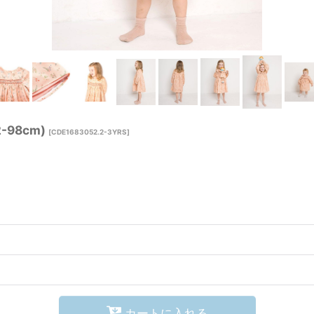
98cm)
[
CDE1683052.2-3YRS
]
カートに入れる