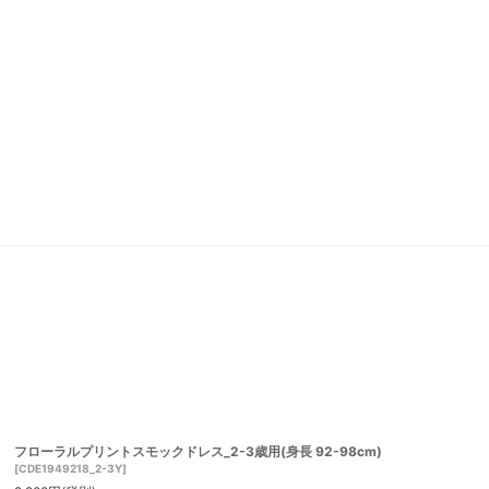
フローラルプリントスモックドレス_2-3歳用(身長 92-98cm)
[
CDE1949218_2-3Y
]