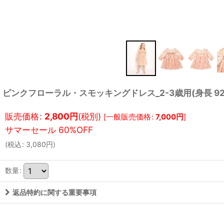
ピンクフローラル・スモッキングドレス_2-3歳用(身長 92-
販売価格
:
2,800
円
(税別)
[
一般販売価格
:
7,000
円
]
(
税込
:
3,080
円
)
数量
:
返品特約に関する重要事項