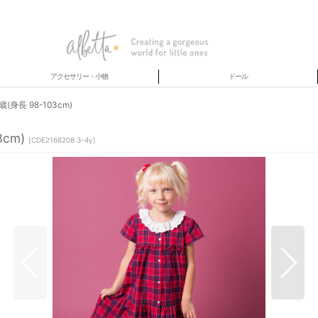
アクセサリー・小物
ドール
長 98-103cm)
cm)
[
CDE2166208 3-4y
]