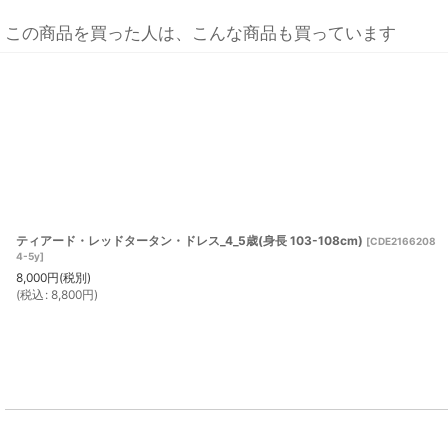
この商品を買った人は、こんな商品も買っています
ティアード・レッドタータン・ドレス_4_5歳(身長 103-108cm)
[
CDE2166208
4-5y
]
8,000
円
(税別)
(
税込
:
8,800
円
)