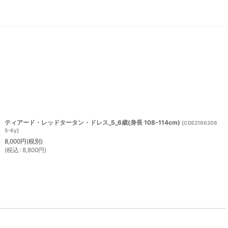
ティアード・レッドタータン・ドレス_5_6歳(身長 108-114cm)
[
CDE2166208
5-6y
]
8,000
円
(税別)
(
税込
:
8,800
円
)