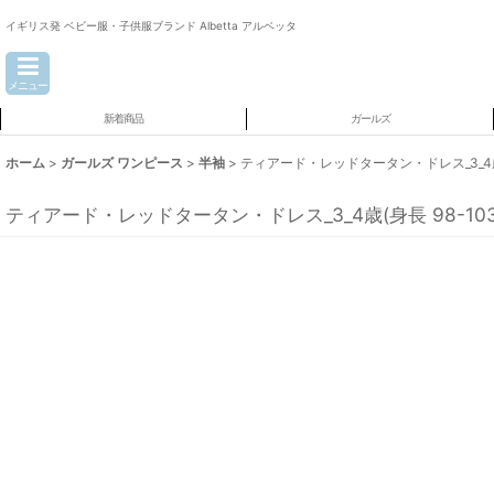
イギリス発 ベビー服・子供服ブランド Albetta アルベッタ
メニュー
新着商品
ガールズ
ホーム
>
ガールズ ワンピース
>
半袖
>
ティアード・レッドタータン・ドレス_3_4歳(身
ティアード・レッドタータン・ドレス_3_4歳(身長 98-103