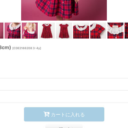
cm)
[
CDE2166208 3-4y
]
カートに入れる