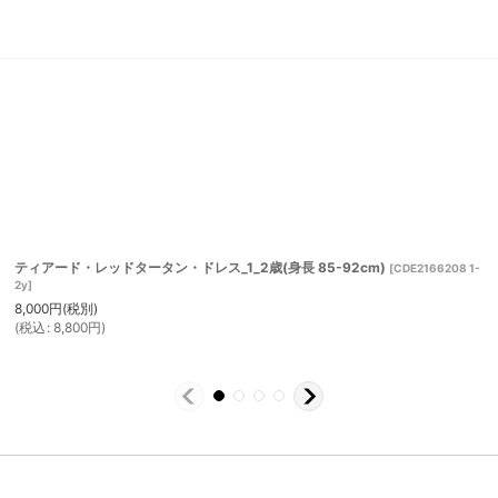
ティアード・レッドタータン・ドレス_1_2歳(身長 85-92cm)
[
CDE2166208 1-
2y
]
8,000
円
(税別)
(
税込
:
8,800
円
)