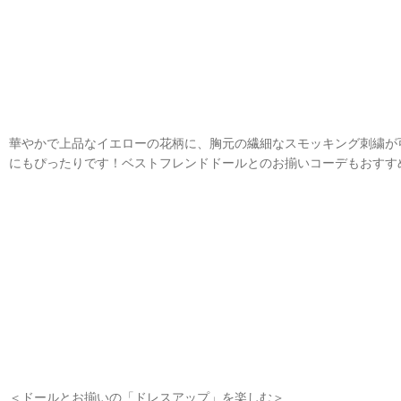
華やかで上品なイエローの花柄に、胸元の繊細なスモッキング刺繍が
にもぴったりです！ベストフレンドドールとのお揃いコーデもおすす
＜ドールとお揃いの「ドレスアップ」を楽しむ＞