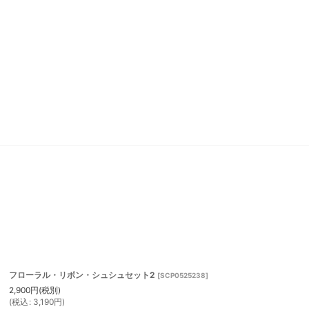
フローラル・リボン・シュシュセット2
[
SCP0525238
]
2,900
円
(税別)
(
税込
:
3,190
円
)