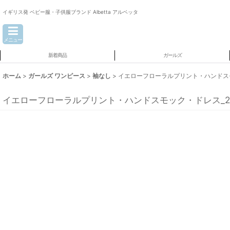
イギリス発 ベビー服・子供服ブランド Albetta アルベッタ
メニュー
新着商品
ガールズ
ホーム
>
ガールズ ワンピース
>
袖なし
>
イエローフローラルプリント・ハンドスモック
イエローフローラルプリント・ハンドスモック・ドレス_2_3歳