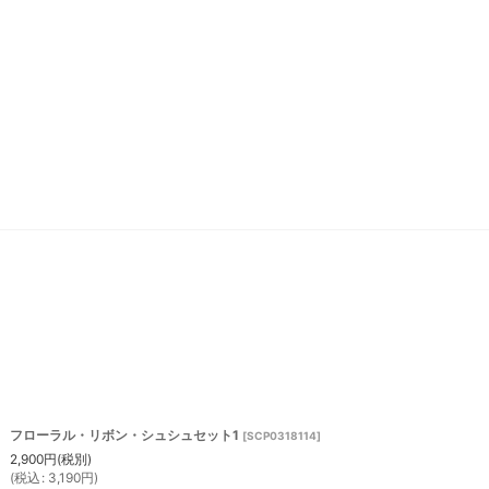
フローラル・リボン・シュシュセット1
[
SCP0318114
]
2,900
円
(税別)
(
税込
:
3,190
円
)