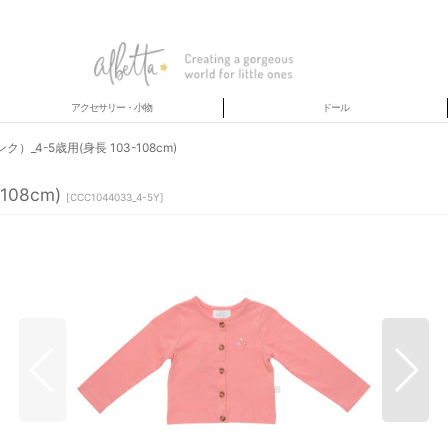
アクセサリー・小物
ドール
4-5歳用(身長 103-108cm)
08cm)
[
CCC1044033_4-5Y
]