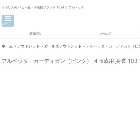
イギリス発 ベビー服・子供服ブランド Albetta アルベッタ
メニュー
新着商品
ガールズ
ホーム
>
アウトレット
>
ガールズアウトレット
>
アルベッタ・カーディガン（ピンク）_
アルベッタ・カーディガン（ピンク）_4-5歳用(身長 103-1