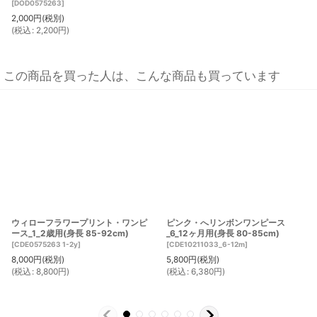
[
DOD0575263
]
2,000
円
(税別)
(
税込
:
2,200
円
)
この商品を買った人は、こんな商品も買っています
ウィローフラワープリント・ワンピ
ピンク・へリンボンワンピース
ース_1_2歳用(身長 85-92cm)
_6_12ヶ月用(身長 80-85cm)
[
CDE0575263 1-2y
]
[
CDE10211033_6-12m
]
8,000
円
(税別)
5,800
円
(税別)
(
税込
:
8,800
円
)
(
税込
:
6,380
円
)