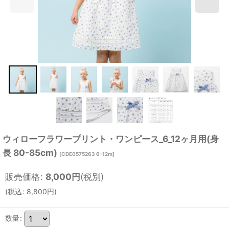
ウィローフラワープリント・ワンピース_6_12ヶ月用(身
長 80-85cm)
[
CDE0575263 6-12m
]
販売価格
:
8,000
円
(税別)
(
税込
:
8,800
円
)
数量
: