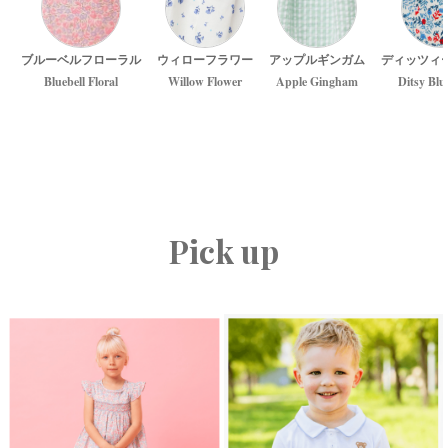
ブルーベルフローラル
ウィローフラワー
アップルギンガム
ディッツィ
Bluebell Floral
Willow Flower
Apple Gingham
Ditsy Blu
Pick up