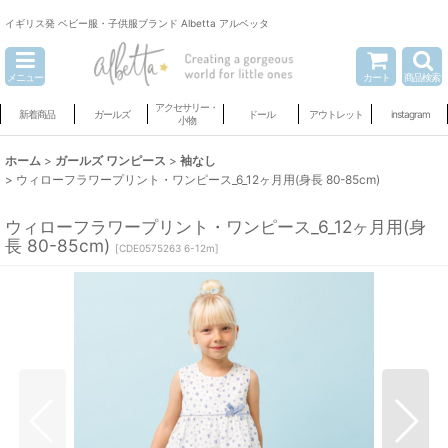
イギリス発 ベビー服・子供服ブランド Albetta アルベッタ
メニュー
カート
商品検索
アクセサリー・
新着商品
ガールズ
ドール
アウトレット
instagram
小物
ホーム
>
ガールズ ワンピース
>
袖なし
>
ウィローフラワープリント・ワンピース_6_12ヶ月用(身長 80-85cm)
ウィローフラワープリント・ワンピース_6_12ヶ月用(身
長 80-85cm)
[
CDE0575263 6-12m
]