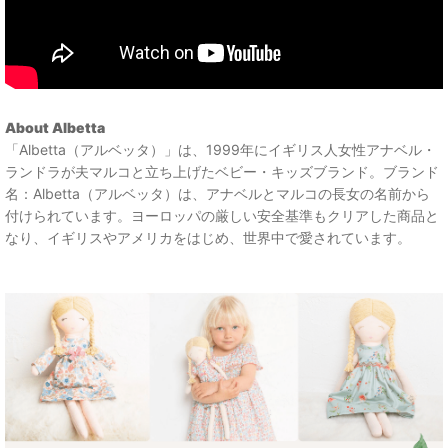
About Albetta
「Albetta（アルベッタ）」は、1999年にイギリス人女性アナベル・
ランドラが夫マルコと立ち上げたベビー・キッズブランド。ブランド
名：Albetta（アルベッタ）は、アナベルとマルコの長女の名前から
付けられています。ヨーロッパの厳しい安全基準もクリアした商品と
なり、イギリスやアメリカをはじめ、世界中で愛されています。