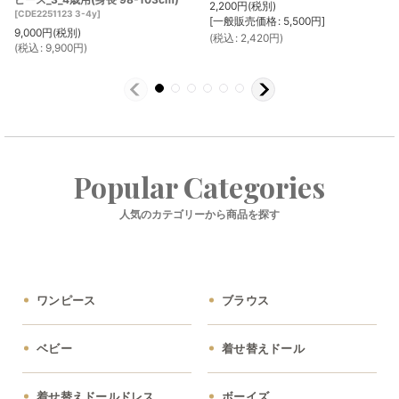
2,200
円
(税別)
[
CDE2251123 3-4y
]
[
一般販売価格
:
5,500
円
]
9,000
円
(税別)
(
税込
:
2,420
円
)
(
税込
:
9,900
円
)
Popular Categories
人気のカテゴリーから商品を探す
ワンピース
ブラウス
ベビー
着せ替えドール
着せ替えドールドレス
ボーイズ