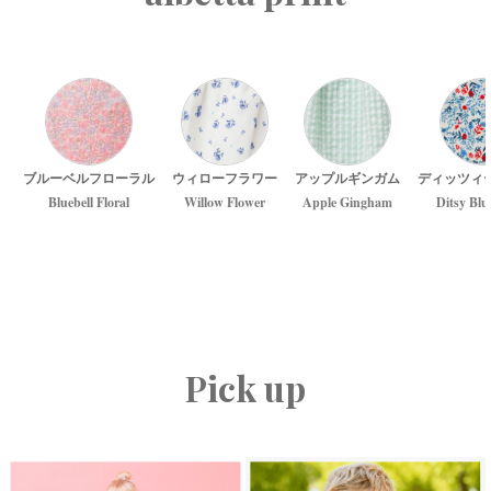
ブルーベルフローラル
ウィローフラワー
アップルギンガム
ディッツィ
Bluebell Floral
Willow Flower
Apple Gingham
Ditsy Blu
Pick up