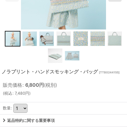
ノラプリント・ハンドスモッキング・バッグ
[
TTB0244155
]
販売価格
:
6,800
円
(税別)
(
税込
:
7,480
円
)
数量
:
返品特約に関する重要事項