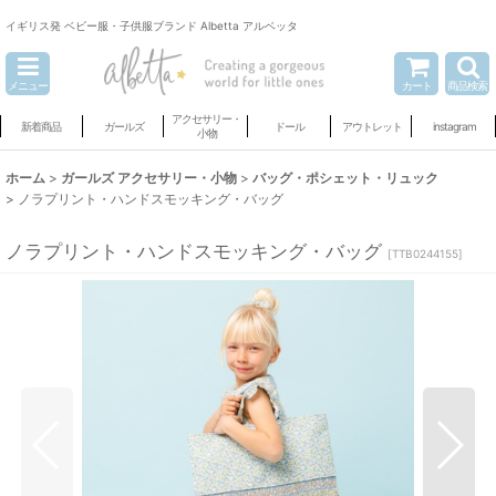
イギリス発 ベビー服・子供服ブランド Albetta アルベッタ
メニュー
カート
商品検索
アクセサリー・
新着商品
ガールズ
ドール
アウトレット
instagram
小物
ホーム
>
ガールズ アクセサリー・小物
>
バッグ・ポシェット・リュック
>
ノラプリント・ハンドスモッキング・バッグ
ノラプリント・ハンドスモッキング・バッグ
[
TTB0244155
]