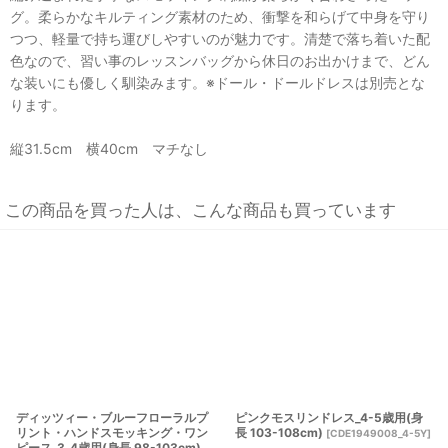
グ。柔らかなキルティング素材のため、衝撃を和らげて中身を守り
つつ、軽量で持ち運びしやすいのが魅力です。清楚で落ち着いた配
色なので、習い事のレッスンバッグから休日のお出かけまで、どん
な装いにも優しく馴染みます。※ドール・ドールドレスは別売とな
ります。
縦31.5cm 横40cm マチなし
この商品を買った人は、こんな商品も買っています
ディッツィー・ブルーフローラルプ
ピンクモスリンドレス_4-5歳用(身
リント・ハンドスモッキング・ワン
長 103-108cm)
[
CDE1949008_4-5Y
]
ピース_3_4歳用(身長 98-103cm)