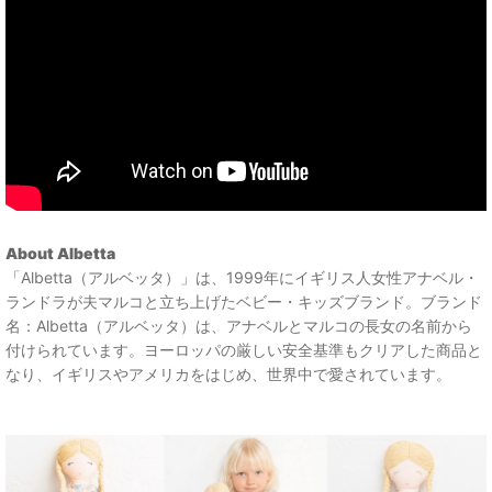
About Albetta
「Albetta（アルベッタ）」は、1999年にイギリス人女性アナベル・
ランドラが夫マルコと立ち上げたベビー・キッズブランド。ブランド
名：Albetta（アルベッタ）は、アナベルとマルコの長女の名前から
付けられています。ヨーロッパの厳しい安全基準もクリアした商品と
なり、イギリスやアメリカをはじめ、世界中で愛されています。