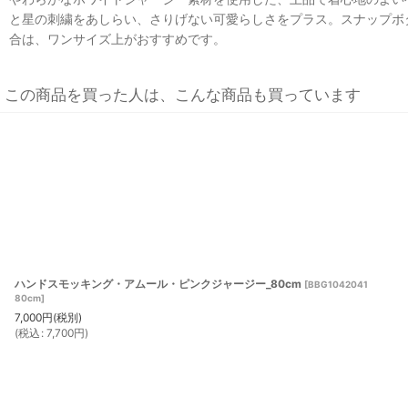
と星の刺繍をあしらい、さりげない可愛らしさをプラス。スナップボ
合は、ワンサイズ上がおすすめです。
この商品を買った人は、こんな商品も買っています
ハンドスモッキング・アムール・ピンクジャージー_80cm
[
BBG1042041
80cm
]
7,000
円
(税別)
(
税込
:
7,700
円
)