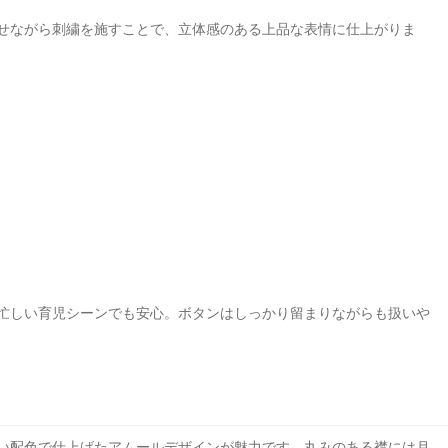
せながら刺繍を施すことで、立体感のある上品な表情に仕上がりま
忙しい育児シーンでも安心。ボタンはしっかり留まりながらも扱いや
い配色で仕上げたアムールデザインが魅力です。丸みのある襟には月