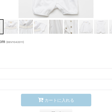
cm
[
BBV1042011
]
カートに入れる