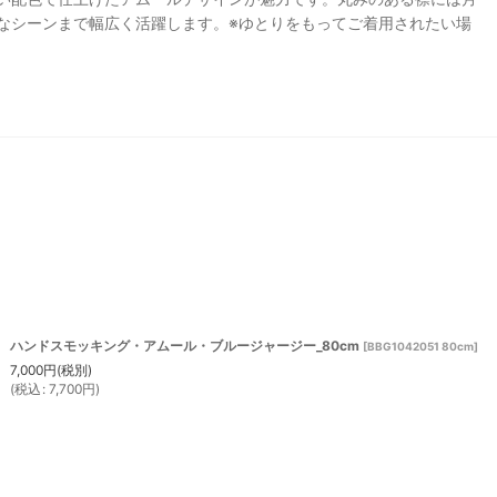
なシーンまで幅広く活躍します。※ゆとりをもってご着用されたい場
ハンドスモッキング・アムール・ブルージャージー_80cm
[
BBG1042051 80cm
]
7,000
円
(税別)
(
税込
:
7,700
円
)