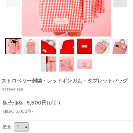
ストロベリー刺繍・レッドギンガム・タブレットバッグ
[
STB0041182
]
販売価格
:
5,500
円
(税別)
(
税込
:
6,050
円
)
数量
: