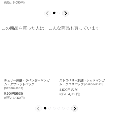
(
税込
:
6,050
円
)
この商品を買った人は、こんな商品も買っています
チェリー刺繍・ラベンダーギンガ
ストロベリー刺繍・レッドギンガ
ム・タブレットバッグ
ム・クロスバッグ
[
CAP0041182
]
[
STB0041083
]
4,500
円
(税別)
5,500
円
(税別)
(
税込
:
4,950
円
)
(
税込
:
6,050
円
)