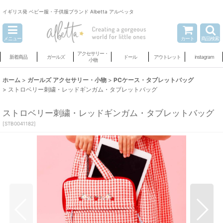
イギリス発 ベビー服・子供服ブランド Albetta アルベッタ
メニュー
カート
商品検索
アクセサリー・
新着商品
ガールズ
ドール
アウトレット
instagram
小物
ホーム
>
ガールズ アクセサリー・小物
>
PCケース・タブレットバッグ
>
ストロベリー刺繍・レッドギンガム・タブレットバッグ
ストロベリー刺繍・レッドギンガム・タブレットバッグ
[
STB0041182
]