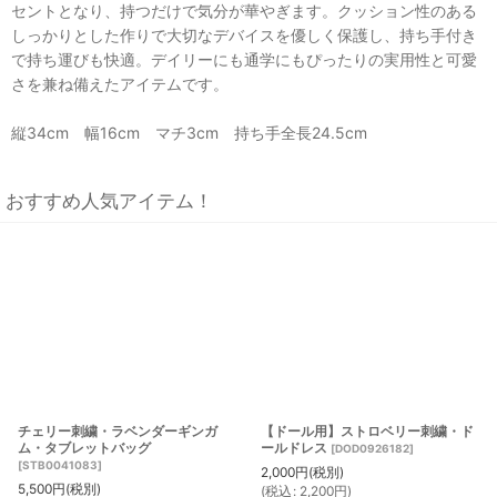
セントとなり、持つだけで気分が華やぎます。クッション性のある
しっかりとした作りで大切なデバイスを優しく保護し、持ち手付き
で持ち運びも快適。デイリーにも通学にもぴったりの実用性と可愛
さを兼ね備えたアイテムです。
縦34cm 幅16cm マチ3cm 持ち手全長24.5cm
おすすめ人気アイテム！
チェリー刺繍・ラベンダーギンガ
【ドール用】ストロベリー刺繍・ド
ム・タブレットバッグ
ールドレス
[
DOD0926182
]
[
STB0041083
]
2,000
円
(税別)
5,500
円
(税別)
(
税込
:
2,200
円
)