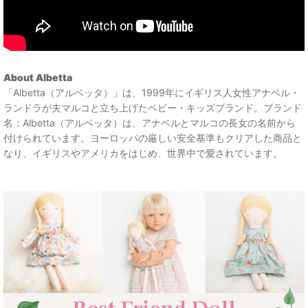
About Albetta
「Albetta（アルベッタ）」は、1999年にイギリス人女性アナベル・
ランドラが夫マルコと立ち上げたベビー・キッズブランド。ブランド
名：Albetta（アルベッタ）は、アナベルとマルコの長女の名前から
付けられています。ヨーロッパの厳しい安全基準もクリアした商品と
なり、イギリスやアメリカをはじめ、世界中で愛されています。