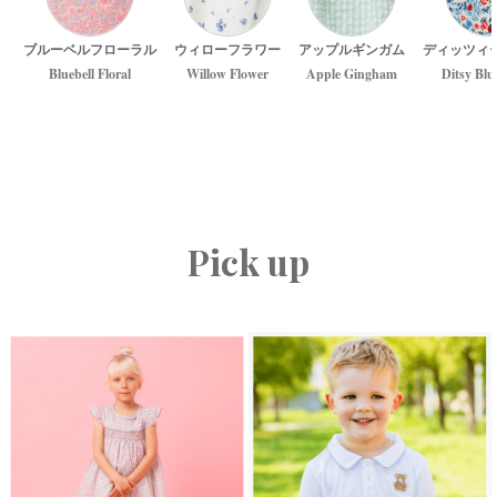
ブルーベルフローラル
ウィローフラワー
アップルギンガム
ディッツィ
Bluebell Floral
Willow Flower
Apple Gingham
Ditsy Blu
Pick up