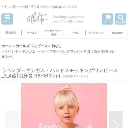
イギリス発 ベビー服・子供服ブランド Albetta アルベッタ
メニュー
カート
商品検索
アクセサリー・
新着商品
ガールズ
ドール
アウトレット
instagram
小物
ホーム
>
ガールズ ワンピース
>
袖なし
>
ラベンダーギンガム・ハンドスモッキングワンピース_3_4歳用(身長 98-
103cm)
ラベンダーギンガム・ハンドスモッキングワンピース
_3_4歳用(身長 98-103cm)
[
CDE1949171 3-4y
]