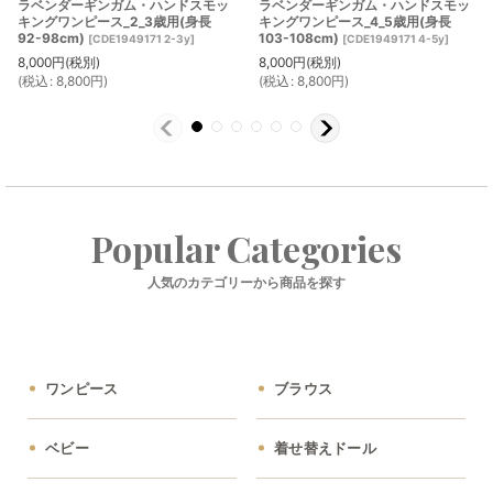
ラベンダーギンガム・ハンドスモッ
ラベンダーギンガム・ハンドスモッ
キングワンピース_2_3歳用(身長
キングワンピース_4_5歳用(身長
92-98cm)
103-108cm)
[
CDE1949171 2-3y
]
[
CDE1949171 4-5y
]
8,000
円
(税別)
8,000
円
(税別)
(
税込
:
8,800
円
)
(
税込
:
8,800
円
)
Popular Categories
人気のカテゴリーから商品を探す
ワンピース
ブラウス
ベビー
着せ替えドール