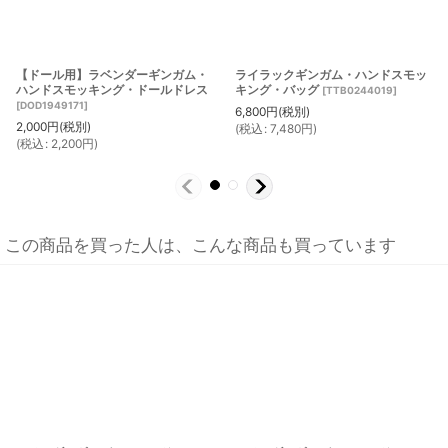
【ドール用】ラベンダーギンガム・
ライラックギンガム・ハンドスモッ
ハンドスモッキング・ドールドレス
キング・バッグ
[
TTB0244019
]
[
DOD1949171
]
6,800
円
(税別)
2,000
円
(税別)
(
税込
:
7,480
円
)
(
税込
:
2,200
円
)
この商品を買った人は、こんな商品も買っています