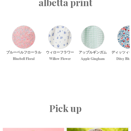
albetta print
ブルーベルフローラル
ウィローフラワー
アップルギンガム
ディッツィ
Bluebell Floral
Willow Flower
Apple Gingham
Ditsy Blu
Pick up