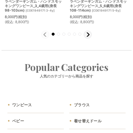
ラベンダーギンガム・ハンドスモッ
ラベンダーギンガム・ハンドスモッ
キングワンピース_3_4歳用(身長
キングワンピース_5_6歳用(身長
98-103cm)
108-114cm)
[
CDE1949171 3-4y
]
[
CDE1949171 5-6y
]
8,000
円
(税別)
8,000
円
(税別)
(
税込
:
8,800
円
)
(
税込
:
8,800
円
)
Popular Categories
人気のカテゴリーから商品を探す
ワンピース
ブラウス
ベビー
着せ替えドール