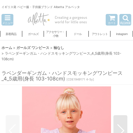
イギリス発 ベビー服・子供服ブランド Albetta アルベッタ
メニュー
カート
商品検索
アクセサリー・
新着商品
ガールズ
ドール
アウトレット
instagram
小物
ホーム
>
ガールズ ワンピース
>
袖なし
>
ラベンダーギンガム・ハンドスモッキングワンピース_4_5歳用(身長 103-
108cm)
ラベンダーギンガム・ハンドスモッキングワンピース
_4_5歳用(身長 103-108cm)
[
CDE1949171 4-5y
]