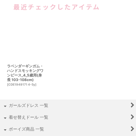
最近チェックしたアイテム
ラベンダーギンガム・
ハンドスモッキングワ
ンピース_4_5歳用(身
長 103-108cm)
[
CDE1949171 4-5y
]
ガールズドレス 一覧
着せ替えドール 一覧
ボーイズ商品 一覧