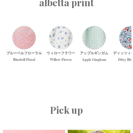
albetta print
ブルーベルフローラル
ウィローフラワー
アップルギンガム
ディッツィ
Bluebell Floral
Willow Flower
Apple Gingham
Ditsy Blu
Pick up