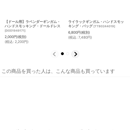
【ドール用】ラベンダーギンガム・
ライラックギンガム・ハンドスモッ
ハンドスモッキング・ドールドレス
キング・バッグ
[
TTB0244019
]
[
DOD1949171
]
6,800
円
(税別)
2,000
円
(税別)
(
税込
:
7,480
円
)
(
税込
:
2,200
円
)
この商品を買った人は、こんな商品も買っています