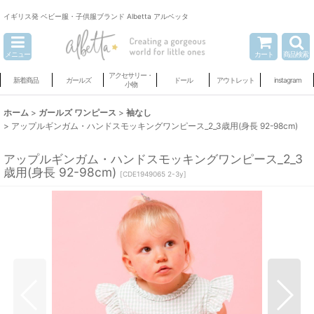
イギリス発 ベビー服・子供服ブランド Albetta アルベッタ
メニュー
カート
商品検索
アクセサリー・
新着商品
ガールズ
ドール
アウトレット
instagram
小物
ホーム
>
ガールズ ワンピース
>
袖なし
>
アップルギンガム・ハンドスモッキングワンピース_2_3歳用(身長 92-98cm)
アップルギンガム・ハンドスモッキングワンピース_2_3
歳用(身長 92-98cm)
[
CDE1949065 2-3y
]