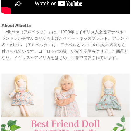
About Albetta
「Albetta（アルベッタ）」は、1999年にイギリス人女性アナベル・
ランドラが夫マルコと立ち上げたベビー・キッズブランド。ブランド
名：Albetta（アルベッタ）は、アナベルとマルコの長女の名前から
付けられています。ヨーロッパの厳しい安全基準もクリアした商品と
なり、イギリスやアメリカをはじめ、世界中で愛されています。