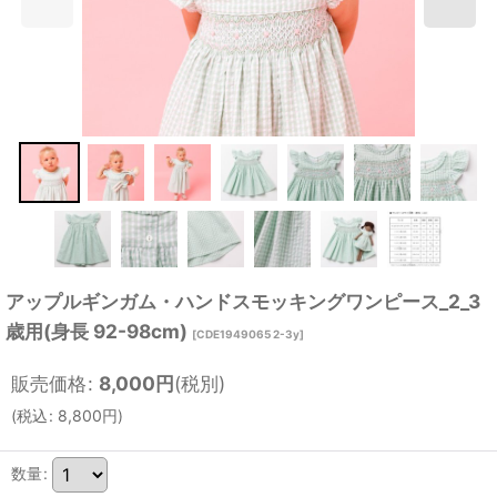
アップルギンガム・ハンドスモッキングワンピース_2_3
歳用(身長 92-98cm)
[
CDE1949065 2-3y
]
販売価格
:
8,000
円
(税別)
(
税込
:
8,800
円
)
数量
: