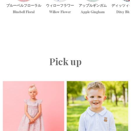
ブルーベルフローラル
ウィローフラワー
アップルギンガム
ディッツィ
Bluebell Floral
Willow Flower
Apple Gingham
Ditsy Blu
Pick up