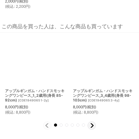
2,000
円
(税別)
(
税込
:
2,200
円
)
この商品を買った人は、こんな商品も買っています
アップルギンガム・ハンドスモッキ
アップルギンガム・ハンドスモッキ
ングワンピース_1_2歳用(身長 85-
ングワンピース_3_4歳用(身長 98-
92cm)
103cm)
[
CDE1949065 1-2y
]
[
CDE1949065 3-4y
]
8,000
円
(税別)
8,000
円
(税別)
(
税込
:
8,800
円
)
(
税込
:
8,800
円
)