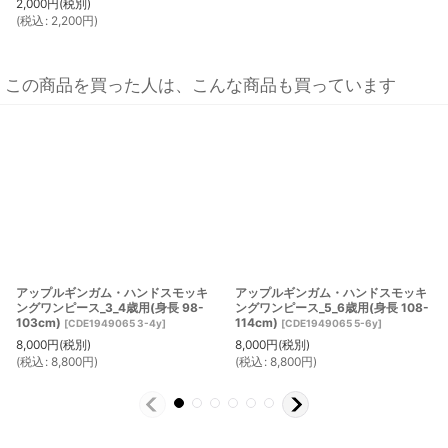
2,000
円
(税別)
(
税込
:
2,200
円
)
この商品を買った人は、こんな商品も買っています
アップルギンガム・ハンドスモッキ
アップルギンガム・ハンドスモッキ
ングワンピース_3_4歳用(身長 98-
ングワンピース_5_6歳用(身長 108-
103cm)
114cm)
[
CDE1949065 3-4y
]
[
CDE1949065 5-6y
]
8,000
円
(税別)
8,000
円
(税別)
(
税込
:
8,800
円
)
(
税込
:
8,800
円
)