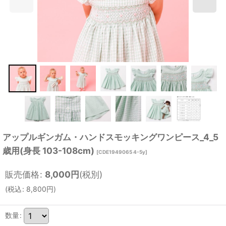
アップルギンガム・ハンドスモッキングワンピース_4_5
歳用(身長 103-108cm)
[
CDE1949065 4-5y
]
販売価格
:
8,000
円
(税別)
(
税込
:
8,800
円
)
数量
: