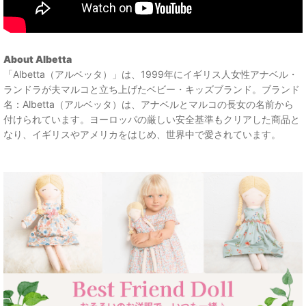
About Albetta
「Albetta（アルベッタ）」は、1999年にイギリス人女性アナベル・
ランドラが夫マルコと立ち上げたベビー・キッズブランド。ブランド
名：Albetta（アルベッタ）は、アナベルとマルコの長女の名前から
付けられています。ヨーロッパの厳しい安全基準もクリアした商品と
なり、イギリスやアメリカをはじめ、世界中で愛されています。