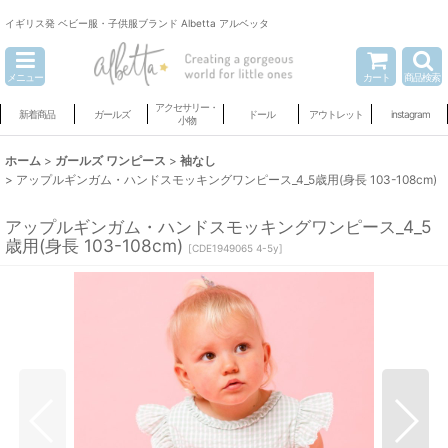
イギリス発 ベビー服・子供服ブランド Albetta アルベッタ
メニュー
カート
商品検索
アクセサリー・
新着商品
ガールズ
ドール
アウトレット
instagram
小物
ホーム
>
ガールズ ワンピース
>
袖なし
>
アップルギンガム・ハンドスモッキングワンピース_4_5歳用(身長 103-108cm)
アップルギンガム・ハンドスモッキングワンピース_4_5
歳用(身長 103-108cm)
[
CDE1949065 4-5y
]