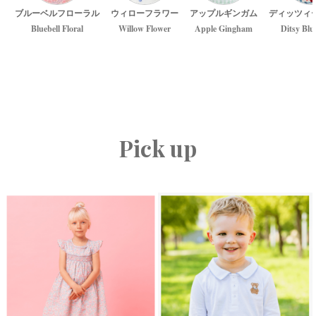
ブルーベルフローラル
ウィローフラワー
アップルギンガム
ディッツィ
Bluebell Floral
Willow Flower
Apple Gingham
Ditsy Blu
Pick up