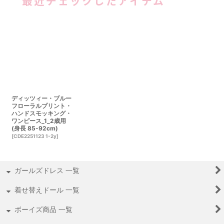
最近チェックしたアイテム
ディッツィー・ブルー
フローラルプリント・
ハンドスモッキング・
ワンピース_1_2歳用
(身長 85-92cm)
[
CDE2251123 1-2y
]
ガールズドレス 一覧
着せ替えドール 一覧
ボーイズ商品 一覧