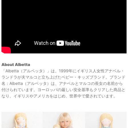
About Albetta
「Albetta（アルベッタ）」は、1999年にイギリス人女性アナベル・
ランドラが夫マルコと立ち上げたベビー・キッズブランド。ブランド
名：Albetta（アルベッタ）は、アナベルとマルコの長女の名前から
付けられています。ヨーロッパの厳しい安全基準もクリアした商品と
なり、イギリスやアメリカをはじめ、世界中で愛されています。