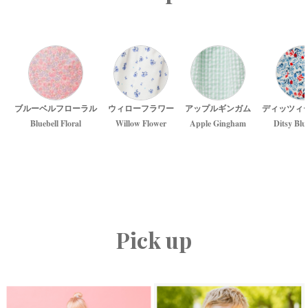
ブルーベルフローラル
ウィローフラワー
アップルギンガム
ディッツィ
Bluebell Floral
Willow Flower
Apple Gingham
Ditsy Blu
Pick up