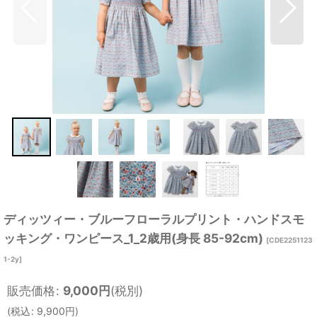
ディッツィー・ブルーフローラルプリント・ハンドスモ
ッキング・ワンピース_1_2歳用(身長 85-92cm)
[
CDE2251123
1-2y
]
販売価格
:
9,000
円
(税別)
(
税込
:
9,900
円
)