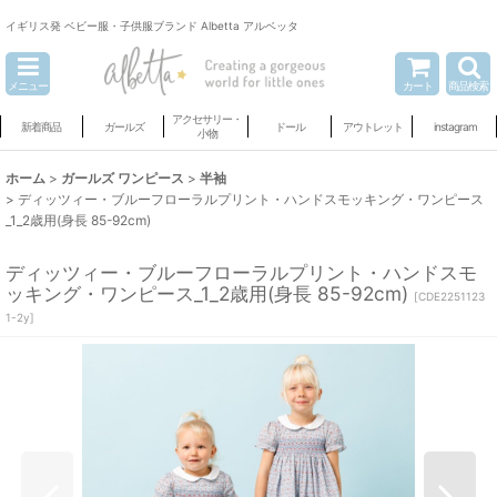
イギリス発 ベビー服・子供服ブランド Albetta アルベッタ
メニュー
カート
商品検索
アクセサリー・
新着商品
ガールズ
ドール
アウトレット
instagram
小物
ホーム
>
ガールズ ワンピース
>
半袖
>
ディッツィー・ブルーフローラルプリント・ハンドスモッキング・ワンピース
_1_2歳用(身長 85-92cm)
ディッツィー・ブルーフローラルプリント・ハンドスモ
ッキング・ワンピース_1_2歳用(身長 85-92cm)
[
CDE2251123
1-2y
]