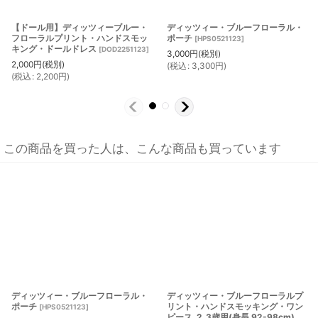
【ドール用】ディッツィーブルー・
ディッツィー・ブルーフローラル・
フローラルプリント・ハンドスモッ
ポーチ
[
HPS0521123
]
キング・ドールドレス
[
DOD2251123
]
3,000
円
(税別)
2,000
円
(税別)
(
税込
:
3,300
円
)
(
税込
:
2,200
円
)
この商品を買った人は、こんな商品も買っています
ディッツィー・ブルーフローラル・
ディッツィー・ブルーフローラルプ
ポーチ
リント・ハンドスモッキング・ワン
[
HPS0521123
]
ピース_2_3歳用(身長 92-98cm)