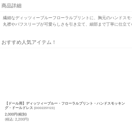
商品詳細
繊細なディッツィーブルーフローラルプリントに、胸元のハンドスモ
丸襟やパフスリーブが可愛らしさを引き立て、細部まで丁寧に仕立て
おすすめ人気アイテム！
【ドール用】ディッツィーブルー・フローラルプリント・ハンドスモッキン
グ・ドールドレス
[
DOD2251123
]
2,000
円
(税別)
(
税込
:
2,200
円
)