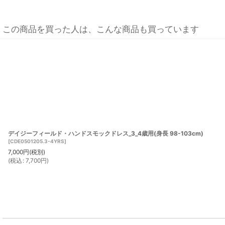
この商品を買った人は、こんな商品も買っています
デイジーフィールド・ハンドスモックドレス_3_4歳用(身長 98-103cm)
[
CDE0501205.3-4YRS
]
7,000
円
(税別)
(
税込
:
7,700
円
)