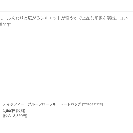
に、ふんわりと広がるシルエットが軽やかで上品な印象を演出。白い
着です。
ディッツィー・ブルーフローラル・トートバッグ
[
TTB0521123
]
3,500
円
(税別)
(
税込
:
3,850
円
)