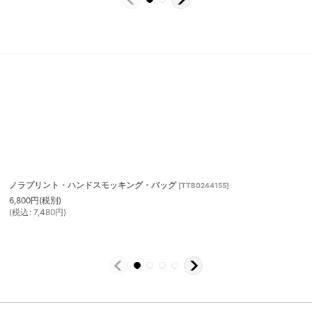
ノラプリント・ハンドスモッキング・バッグ
[
TTB0244155
]
6,800
円
(税別)
(
税込
:
7,480
円
)