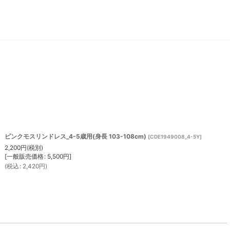
ピンクモスリンドレス_4-5歳用(身長 103-108cm)
[
CDE1949008_4-5Y
]
2,200
円
(税別)
[
一般販売価格
:
5,500
円
]
(
税込
:
2,420
円
)