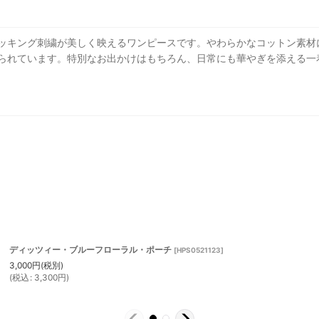
ッキング刺繍が美しく映えるワンピースです。やわらかなコットン素材
られています。特別なお出かけはもちろん、日常にも華やぎを添える一
ディッツィー・ブルーフローラル・ポーチ
[
HPS0521123
]
3,000
円
(税別)
(
税込
:
3,300
円
)