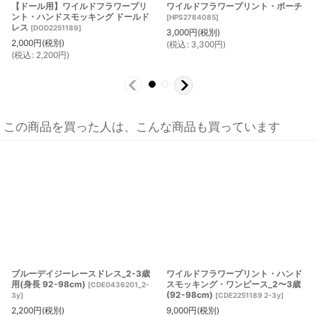
【ドール用】ワイルドフラワープリ
ワイルドフラワープリント・ポーチ
ント・ハンドスモッキング ドールド
[
HPS2784085
]
レス
[
DOD2251189
]
3,000
円
(税別)
2,000
円
(税別)
(
税込
:
3,300
円
)
(
税込
:
2,200
円
)
この商品を買った人は、こんな商品も買っています
ブルーデイジーレースドレス_2-3歳
ワイルドフラワープリント・ハンド
用(身長 92-98cm)
スモッキング・ワンピース_2〜3歳
[
CDE0436201_2-
(92-98cm)
3y
]
[
CDE2251189 2-3y
]
2,200
円
(税別)
9,000
円
(税別)