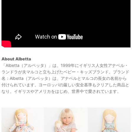
About Albetta
「Albetta（アルベッタ）」は、1999年にイギリス人女性アナベル・
ランドラが夫マルコと立ち上げたベビー・キッズブランド。ブランド
名：Albetta（アルベッタ）は、アナベルとマルコの長女の名前から
付けられています。ヨーロッパの厳しい安全基準もクリアした商品と
なり、イギリスやアメリカをはじめ、世界中で愛されています。