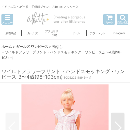
イギリス発 ベビー服・子供服ブランド Albetta アルベッタ
メニュー
カート
商品検索
アクセサリー・
新着商品
ガールズ
ドール
アウトレット
instagram
小物
ホーム
>
ガールズ ワンピース
>
袖なし
>
ワイルドフラワープリント・ハンドスモッキング・ワンピース_3〜4歳(98-
103cm)
ワイルドフラワープリント・ハンドスモッキング・ワン
ピース_3〜4歳(98-103cm)
[
CDE2251189 3-4y
]