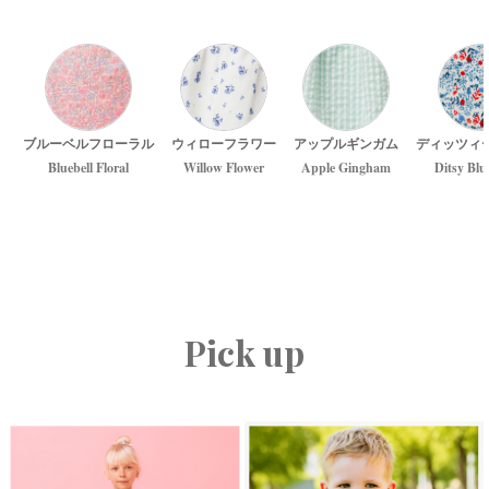
ブルーベルフローラル
ウィローフラワー
アップルギンガム
ディッツィ
Bluebell Floral
Willow Flower
Apple Gingham
Ditsy Blu
Pick up