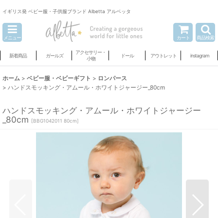
イギリス発 ベビー服・子供服ブランド Albetta アルベッタ
メニュー
カート
商品検索
アクセサリー・
新着商品
ガールズ
ドール
アウトレット
instagram
小物
ホーム
>
ベビー服・ベビーギフト
>
ロンパース
>
ハンドスモッキング・アムール・ホワイトジャージー_80cm
ハンドスモッキング・アムール・ホワイトジャージー
_80cm
[
BBG1042011 80cm
]