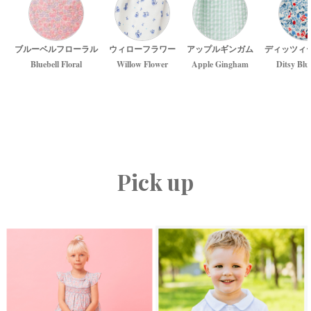
ブルーベルフローラル
ウィローフラワー
アップルギンガム
ディッツィ
Bluebell Floral
Willow Flower
Apple Gingham
Ditsy Blu
Pick up