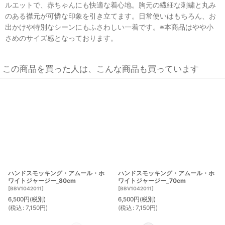
ルエットで、赤ちゃんにも快適な着心地。胸元の繊細な刺繍と丸み
のある襟元が可憐な印象を引き立てます。日常使いはもちろん、お
出かけや特別なシーンにもふさわしい一着です。※本商品はやや小
さめのサイズ感となっております。
この商品を買った人は、こんな商品も買っています
ハンドスモッキング・アムール・ホ
ハンドスモッキング・アムール・ホ
ワイトジャージー_80cm
ワイトジャージー_70cm
[
BBV1042011
]
[
BBV1042011
]
6,500
円
(税別)
6,500
円
(税別)
(
税込
:
7,150
円
)
(
税込
:
7,150
円
)