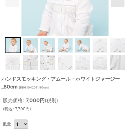
ハンドスモッキング・アムール・ホワイトジャージー
_80cm
[
BBG1042011 80cm
]
販売価格
:
7,000
円
(税別)
(
税込
:
7,700
円
)
数量
: