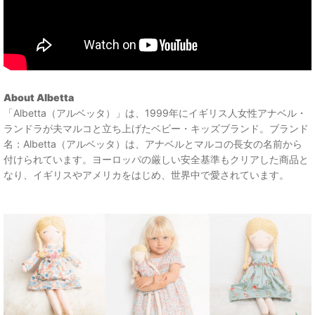
About Albetta
「Albetta（アルベッタ）」は、1999年にイギリス人女性アナベル・
ランドラが夫マルコと立ち上げたベビー・キッズブランド。ブランド
名：Albetta（アルベッタ）は、アナベルとマルコの長女の名前から
付けられています。ヨーロッパの厳しい安全基準もクリアした商品と
なり、イギリスやアメリカをはじめ、世界中で愛されています。