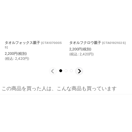
タオルフォックス親子
タオルフクロウ親子
[
CTA1070005
[
CTA0192102 S
]
S
]
2,200
円
(税別)
2,200
円
(税別)
(
税込
:
2,420
円
)
(
税込
:
2,420
円
)
この商品を買った人は、こんな商品も買っています