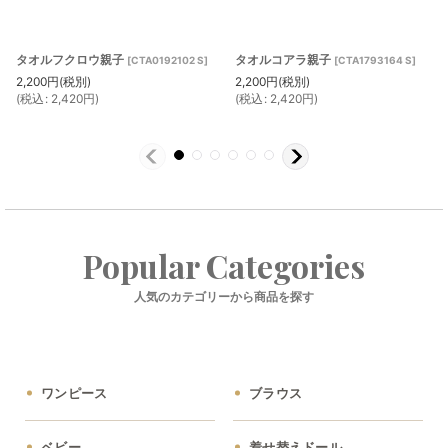
タオルフクロウ親子
タオルコアラ親子
[
CTA0192102 S
]
[
CTA1793164 S
]
2,200
円
(税別)
2,200
円
(税別)
(
税込
:
2,420
円
)
(
税込
:
2,420
円
)
Popular Categories
人気のカテゴリーから商品を探す
ワンピース
ブラウス
ベビー
着せ替えドール