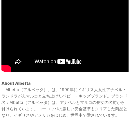
About Albetta
「Albetta（アルベッタ）」は、1999年にイギリス人女性アナベル・
ランドラが夫マルコと立ち上げたベビー・キッズブランド。ブランド
名：Albetta（アルベッタ）は、アナベルとマルコの長女の名前から
付けられています。ヨーロッパの厳しい安全基準もクリアした商品と
なり、イギリスやアメリカをはじめ、世界中で愛されています。