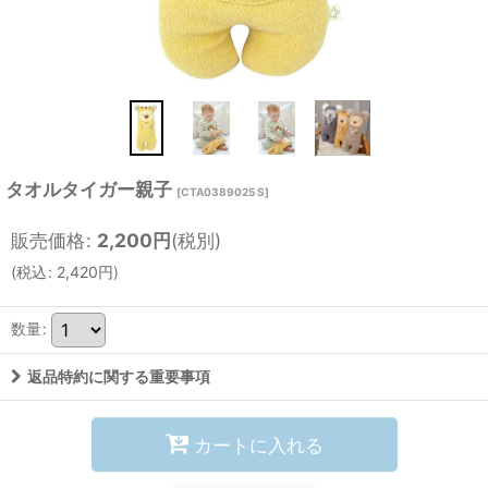
タオルタイガー親子
[
CTA0389025 S
]
販売価格
:
2,200
円
(税別)
(
税込
:
2,420
円
)
数量
:
返品特約に関する重要事項
カートに入れる