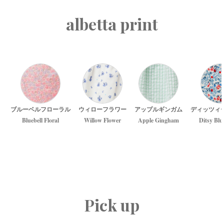
albetta print
ブルーベルフローラル
ウィローフラワー
アップルギンガム
ディッツィ
Bluebell Floral
Willow Flower
Apple Gingham
Ditsy Blu
Pick up