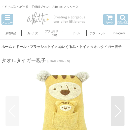
イギリス発 ベビー服・子供服ブランド Albetta アルベッタ
メニュー
カート
商品検索
アクセサリー・
新着商品
ガールズ
ドール
アウトレット
instagram
小物
ホーム
>
ドール・プラッシュトイ
>
ぬいぐるみ・トイ
>
タオルタイガー親子
タオルタイガー親子
[
CTA0389025 S
]