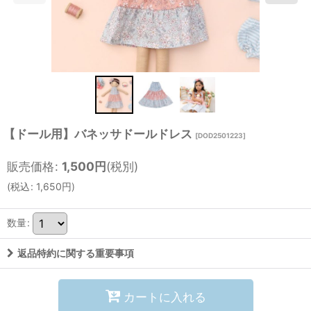
【ドール用】バネッサドールドレス
[
DOD2501223
]
販売価格
:
1,500
円
(税別)
(
税込
:
1,650
円
)
数量
:
返品特約に関する重要事項
カートに入れる