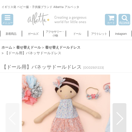
イギリス発 ベビー服・子供服ブランド Albetta アルベッタ
メニュー
カート
商品検索
アクセサリー・
新着商品
ガールズ
ドール
アウトレット
instagram
小物
ホーム
>
着せ替えドール
>
着せ替えドールドレス
>
【ドール用】バネッサドールドレス
【ドール用】バネッサドールドレス
[
DOD2501223
]