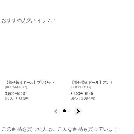
おすすめ人気アイテム！
【着せ替えドール】ブリジット
【着せ替えドール】アンナ
[
DOL2446077
]
[
DOL2491115
]
3,500
円
(税別)
3,500
円
(税別)
(
税込
:
3,850
円
)
(
税込
:
3,850
円
)
この商品を買った人は、こんな商品も買っています