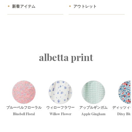
新着アイテム
アウトレット
albetta print
ブルーベルフローラル
ウィローフラワー
アップルギンガム
ディッツィ
Bluebell Floral
Willow Flower
Apple Gingham
Ditsy Blu