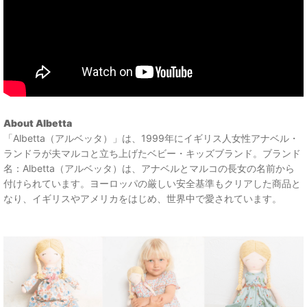
About Albetta
「Albetta（アルベッタ）」は、1999年にイギリス人女性アナベル・
ランドラが夫マルコと立ち上げたベビー・キッズブランド。ブランド
名：Albetta（アルベッタ）は、アナベルとマルコの長女の名前から
付けられています。ヨーロッパの厳しい安全基準もクリアした商品と
なり、イギリスやアメリカをはじめ、世界中で愛されています。