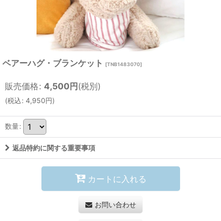
ベアーハグ・ブランケット
[
TNB1483070
]
販売価格
:
4,500
円
(税別)
(
税込
:
4,950
円
)
数量
:
返品特約に関する重要事項
カートに入れる
お問い合わせ