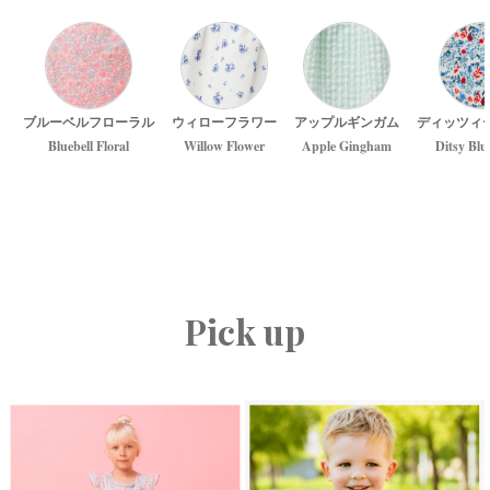
ブルーベルフローラル
ウィローフラワー
アップルギンガム
ディッツィ
Bluebell Floral
Willow Flower
Apple Gingham
Ditsy Blu
Pick up