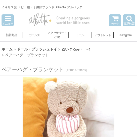
イギリス発 ベビー服・子供服ブランド Albetta アルベッタ
メニュー
カート
商品検索
アクセサリー・
新着商品
ガールズ
ドール
アウトレット
instagram
小物
ホーム
>
ドール・プラッシュトイ
>
ぬいぐるみ・トイ
>
ベアーハグ・ブランケット
ベアーハグ・ブランケット
[
TNB1483070
]