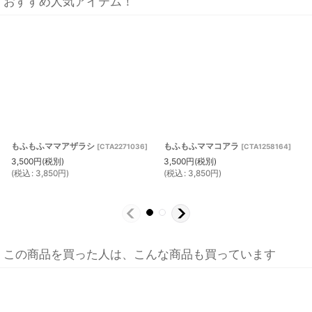
おすすめ人気アイテム！
もふもふママアザラシ
もふもふママコアラ
[
CTA2271036
]
[
CTA1258164
]
3,500
円
(税別)
3,500
円
(税別)
(
税込
:
3,850
円
)
(
税込
:
3,850
円
)
この商品を買った人は、こんな商品も買っています