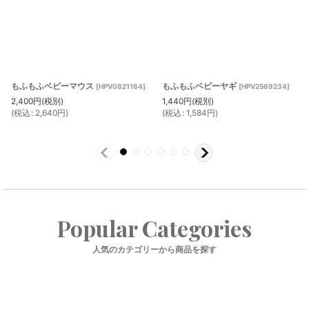
もふもふベビーマウス
もふもふベビーヤギ
[
HPV0821164
]
[
HPV2569234
]
2,400
円
(税別)
1,440
円
(税別)
(
税込
:
2,640
円
)
(
税込
:
1,584
円
)
Popular Categories
人気のカテゴリーから商品を探す