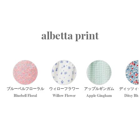
albetta print
ブルーベルフローラル
ウィローフラワー
アップルギンガム
ディッツィ
Bluebell Floral
Willow Flower
Apple Gingham
Ditsy Blu