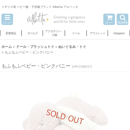
イギリス発 ベビー服・子供服ブランド Albetta アルベッタ
メニュー
カート
商品検索
アクセサリー・
新着商品
ガールズ
ドール
アウトレット
instagram
小物
ホーム
>
ドール・プラッシュトイ
>
ぬいぐるみ・トイ
>
もふもふベビー・ピンクバニー
もふもふベビー・ピンクバニー
[
HPV2396157
]