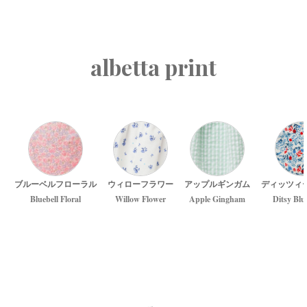
albetta print
ブルーベルフローラル
ウィローフラワー
アップルギンガム
ディッツィ
Bluebell Floral
Willow Flower
Apple Gingham
Ditsy Blu