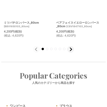
ミツバチロンパース_80cm
ベアフェイスイエローロンパース
_80cm
[
BBV1650103_80cm
]
[
CBV1847103_80cm
]
4,200
円
(税別)
4,200
円
(税別)
(
税込
:
4,620
円
)
(
税込
:
4,620
円
)
Popular Categories
人気のカテゴリーから商品を探す
ワンピース
ブラウス