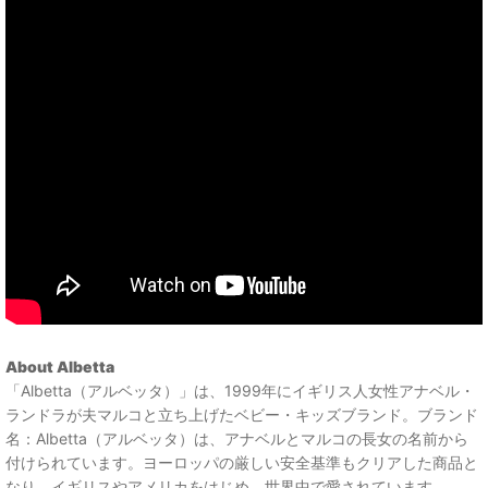
About Albetta
「Albetta（アルベッタ）」は、1999年にイギリス人女性アナベル・
ランドラが夫マルコと立ち上げたベビー・キッズブランド。ブランド
名：Albetta（アルベッタ）は、アナベルとマルコの長女の名前から
付けられています。ヨーロッパの厳しい安全基準もクリアした商品と
なり、イギリスやアメリカをはじめ、世界中で愛されています。