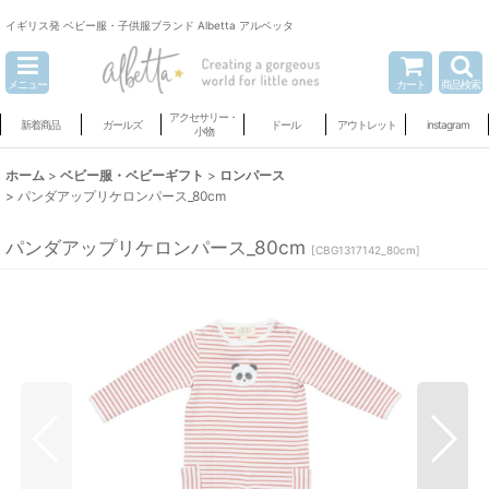
イギリス発 ベビー服・子供服ブランド Albetta アルベッタ
メニュー
カート
商品検索
アクセサリー・
新着商品
ガールズ
ドール
アウトレット
instagram
小物
ホーム
>
ベビー服・ベビーギフト
>
ロンパース
>
パンダアップリケロンパース_80cm
パンダアップリケロンパース_80cm
[
CBG1317142_80cm
]