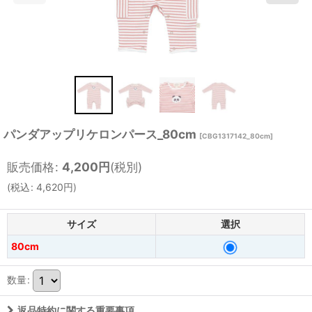
パンダアップリケロンパース_80cm
[
CBG1317142_80cm
]
販売価格
:
4,200
円
(税別)
(
税込
:
4,620
円
)
サイズ
選択
80cm
数量
:
返品特約に関する重要事項