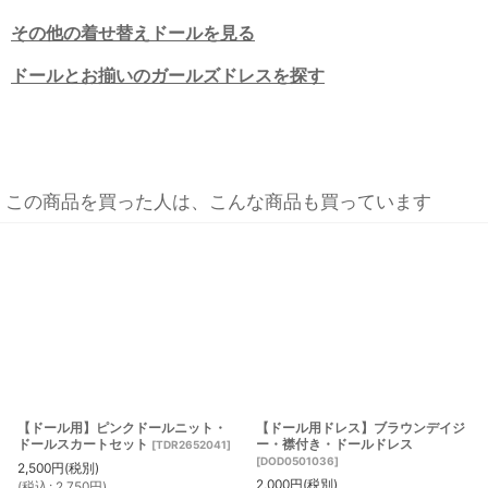
その他の着せ替えドールを見る
ドールとお揃いのガールズドレスを探す
この商品を買った人は、こんな商品も買っています
【ドール用】ピンクドールニット・
【ドール用ドレス】ブラウンデイジ
ドールスカートセット
ー・襟付き・ドールドレス
[
TDR2652041
]
[
DOD0501036
]
2,500
円
(税別)
2,000
円
(税別)
(
税込
:
2,750
円
)