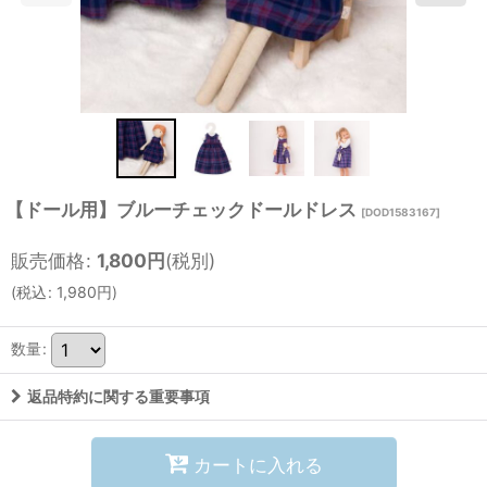
【ドール用】ブルーチェックドールドレス
[
DOD1583167
]
販売価格
:
1,800
円
(税別)
(
税込
:
1,980
円
)
数量
:
返品特約に関する重要事項
カートに入れる