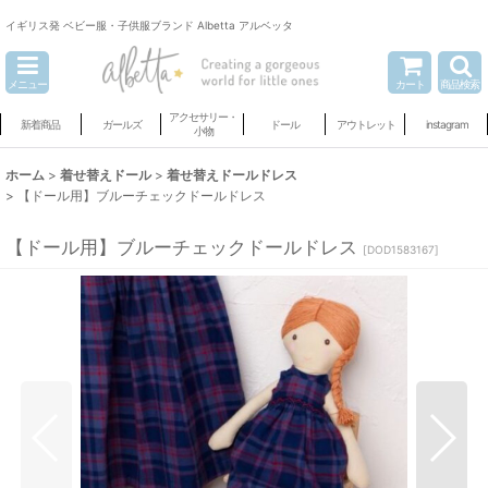
イギリス発 ベビー服・子供服ブランド Albetta アルベッタ
メニュー
カート
商品検索
アクセサリー・
新着商品
ガールズ
ドール
アウトレット
instagram
小物
ホーム
>
着せ替えドール
>
着せ替えドールドレス
>
【ドール用】ブルーチェックドールドレス
【ドール用】ブルーチェックドールドレス
[
DOD1583167
]