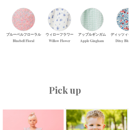
ブルーベルフローラル
ウィローフラワー
アップルギンガム
ディッツィ
Bluebell Floral
Willow Flower
Apple Gingham
Ditsy Blu
Pick up