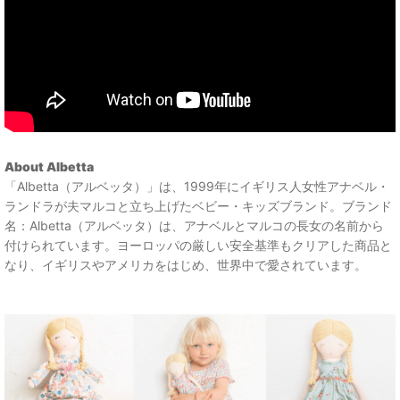
About Albetta
「Albetta（アルベッタ）」は、1999年にイギリス人女性アナベル・
ランドラが夫マルコと立ち上げたベビー・キッズブランド。ブランド
名：Albetta（アルベッタ）は、アナベルとマルコの長女の名前から
付けられています。ヨーロッパの厳しい安全基準もクリアした商品と
なり、イギリスやアメリカをはじめ、世界中で愛されています。