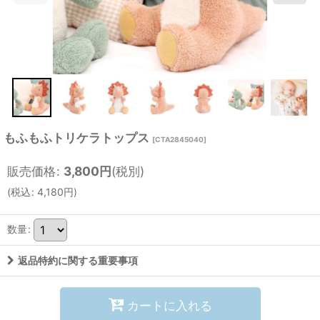
もふもふトリケラトップス
[
CTA2845040
]
販売価格
:
3,800
円
(税別)
(
税込
:
4,180
円
)
数量
:
返品特約に関する重要事項
カートに入れる