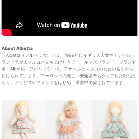
About Albetta
「Albetta（アルベッタ）」は、1999年にイギリス人女性アナベル・
ランドラが夫マルコと立ち上げたベビー・キッズブランド。ブランド
名：Albetta（アルベッタ）は、アナベルとマルコの長女の名前から
付けられています。ヨーロッパの厳しい安全基準もクリアした商品と
なり、イギリスやアメリカをはじめ、世界中で愛されています。