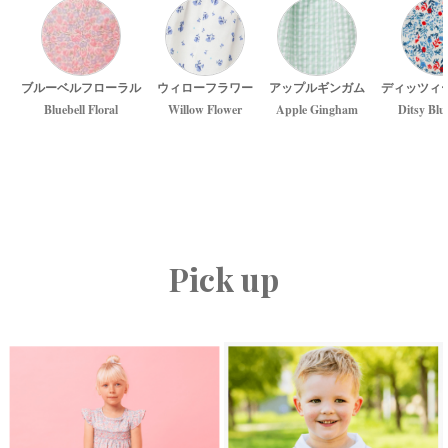
ブルーベルフローラル
ウィローフラワー
アップルギンガム
ディッツィ
Bluebell Floral
Willow Flower
Apple Gingham
Ditsy Blu
Pick up