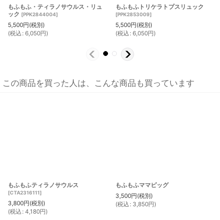
もふもふ・ティラノサウルス・リュ
もふもふトリケラトプスリュック
ック
[
PPK2844004
]
[
PPK2853009
]
5,500
円
(税別)
5,500
円
(税別)
(
税込
:
6,050
円
)
(
税込
:
6,050
円
)
この商品を買った人は、こんな商品も買っています
もふもふティラノサウルス
もふもふママピッグ
[
CTA2316111
]
3,500
円
(税別)
3,800
円
(税別)
(
税込
:
3,850
円
)
(
税込
:
4,180
円
)