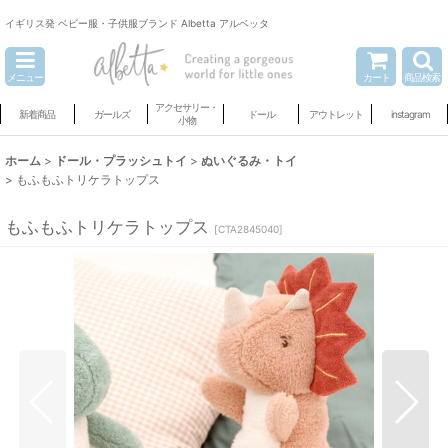
イギリス発 ベビー服・子供服ブランド Albetta アルベッタ
メニュー
カート
商品検索
アクセサリー・
新着商品
ガールズ
ドール
アウトレット
instagram
小物
ホーム
>
ドール・プラッシュトイ
>
ぬいぐるみ・トイ
>
もふもふトリケラトップス
もふもふトリケラトップス
[
CTA2845040
]