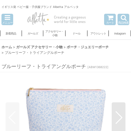
イギリス発 ベビー服・子供服ブランド Albetta アルベッタ
メニュー
カート
商品検索
アクセサリー・
新着商品
ガールズ
ドール
アウトレット
instagram
小物
ホーム
>
ガールズ アクセサリー・小物
>
ポーチ・ジュエリーポーチ
>
ブルーリーフ・トライアングルポーチ
ブルーリーフ・トライアングルポーチ
[
ABM1368222
]