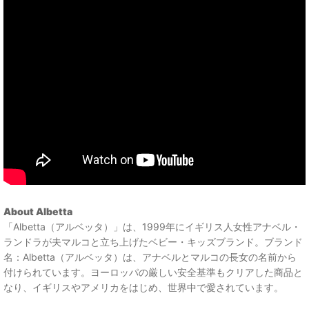
About Albetta
「Albetta（アルベッタ）」は、1999年にイギリス人女性アナベル・
ランドラが夫マルコと立ち上げたベビー・キッズブランド。ブランド
名：Albetta（アルベッタ）は、アナベルとマルコの長女の名前から
付けられています。ヨーロッパの厳しい安全基準もクリアした商品と
なり、イギリスやアメリカをはじめ、世界中で愛されています。