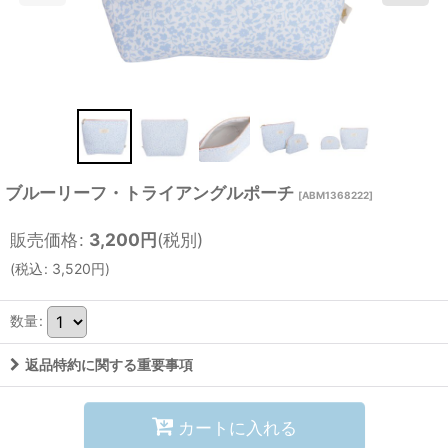
ブルーリーフ・トライアングルポーチ
[
ABM1368222
]
販売価格
:
3,200
円
(税別)
(
税込
:
3,520
円
)
数量
:
返品特約に関する重要事項
カートに入れる