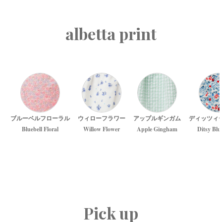
albetta print
ブルーベルフローラル
ウィローフラワー
アップルギンガム
ディッツィ
Bluebell Floral
Willow Flower
Apple Gingham
Ditsy Blu
Pick up