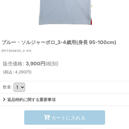
ブルー・ソルジャーポロ_3-4歳用(身長 95-100cm)
[
PCT2038101_3-4Y
]
販売価格
:
3,900
円
(税別)
(
税込
:
4,290
円
)
数量
:
返品特約に関する重要事項
カートに入れる