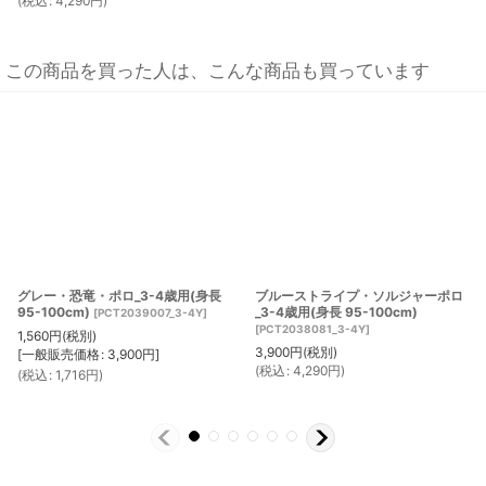
(
税込
:
4,290
円
)
この商品を買った人は、こんな商品も買っています
グレー・恐竜・ポロ_3-4歳用(身長
ブルーストライプ・ソルジャーポロ
95-100cm)
_3-4歳用(身長 95-100cm)
[
PCT2039007_3-4Y
]
[
PCT2038081_3-4Y
]
1,560
円
(税別)
3,900
円
(税別)
[
一般販売価格
:
3,900
円
]
(
税込
:
4,290
円
)
(
税込
:
1,716
円
)