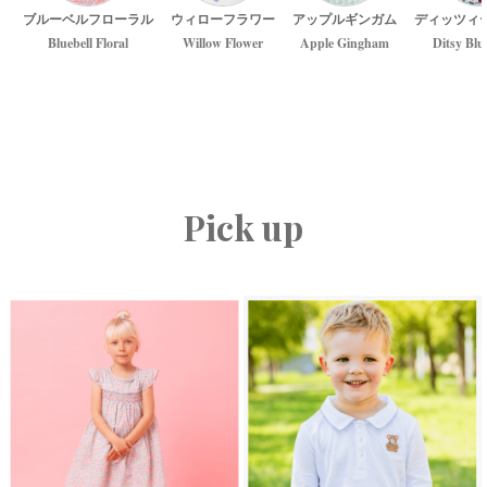
ブルーベルフローラル
ウィローフラワー
アップルギンガム
ディッツィ
Bluebell Floral
Willow Flower
Apple Gingham
Ditsy Blu
Pick up