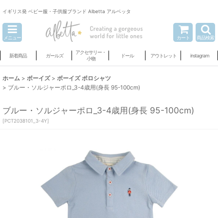
イギリス発 ベビー服・子供服ブランド Albetta アルベッタ
メニュー
カート
商品検索
アクセサリー・
新着商品
ガールズ
ドール
アウトレット
instagram
小物
ホーム
>
ボーイズ
>
ボーイズ ポロシャツ
>
ブルー・ソルジャーポロ_3-4歳用(身長 95-100cm)
ブルー・ソルジャーポロ_3-4歳用(身長 95-100cm)
[
PCT2038101_3-4Y
]