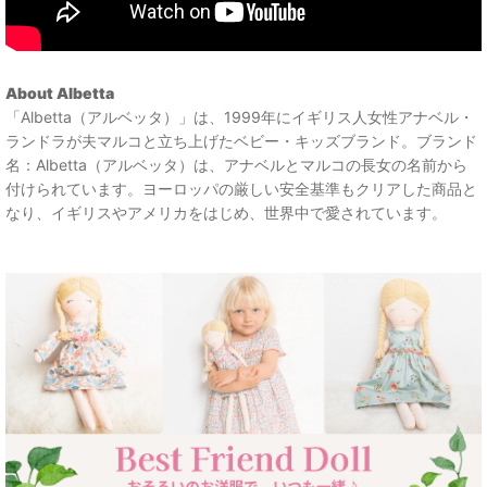
About Albetta
「Albetta（アルベッタ）」は、1999年にイギリス人女性アナベル・
ランドラが夫マルコと立ち上げたベビー・キッズブランド。ブランド
名：Albetta（アルベッタ）は、アナベルとマルコの長女の名前から
付けられています。ヨーロッパの厳しい安全基準もクリアした商品と
なり、イギリスやアメリカをはじめ、世界中で愛されています。