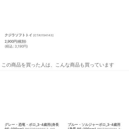
クジラソフトトイ
[
CTA1154143
]
2,900
円
(税別)
(
税込
:
3,190
円
)
この商品を買った人は、こんな商品も買っています
グレー・恐竜・ポロ_3-4歳用(身長
ブルー・ソルジャーポロ_3-4歳用
95-100cm)
(身長 95-100cm)
[
PCT2039007_3-4Y
]
[
PCT2038101_3-