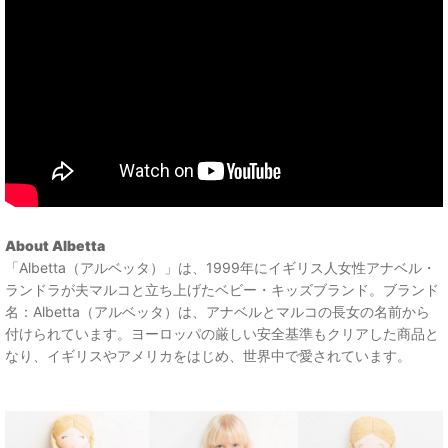
About Albetta
「Albetta（アルベッタ）」は、1999年にイギリス人女性アナベル・
ランドラが夫マルコと立ち上げたベビー・キッズブランド。ブランド
名：Albetta（アルベッタ）は、アナベルとマルコの長女の名前から
付けられています。ヨーロッパの厳しい安全基準もクリアした商品と
なり、イギリスやアメリカをはじめ、世界中で愛されています。