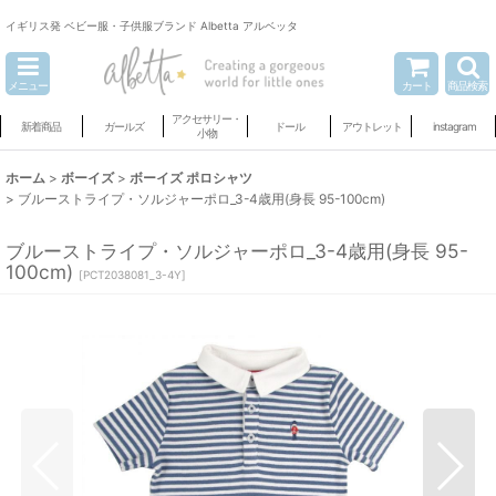
イギリス発 ベビー服・子供服ブランド Albetta アルベッタ
メニュー
カート
商品検索
アクセサリー・
新着商品
ガールズ
ドール
アウトレット
instagram
小物
ホーム
>
ボーイズ
>
ボーイズ ポロシャツ
>
ブルーストライプ・ソルジャーポロ_3-4歳用(身長 95-100cm)
ブルーストライプ・ソルジャーポロ_3-4歳用(身長 95-
100cm)
[
PCT2038081_3-4Y
]