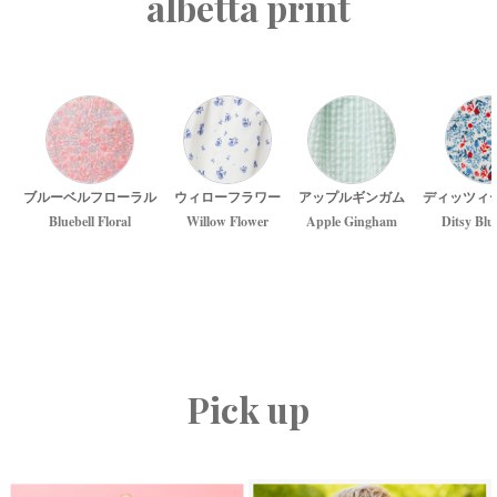
albetta print
ブルーベルフローラル
ウィローフラワー
アップルギンガム
ディッツィ
Bluebell Floral
Willow Flower
Apple Gingham
Ditsy Blu
Pick up