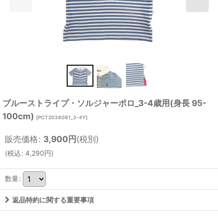
ブルーストライプ・ソルジャーポロ_3-4歳用(身長 95-
100cm)
[
PCT2038081_3-4Y
]
販売価格
:
3,900
円
(税別)
(
税込
:
4,290
円
)
数量
:
返品特約に関する重要事項