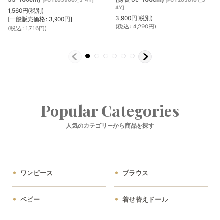
4Y
]
1,560
円
(税別)
3,900
円
(税別)
[
一般販売価格
:
3,900
円
]
(
税込
:
4,290
円
)
(
税込
:
1,716
円
)
Popular Categories
人気のカテゴリーから商品を探す
ワンピース
ブラウス
ベビー
着せ替えドール