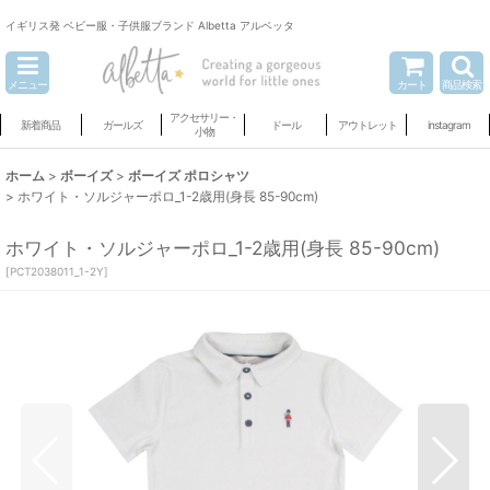
イギリス発 ベビー服・子供服ブランド Albetta アルベッタ
メニュー
カート
商品検索
アクセサリー・
新着商品
ガールズ
ドール
アウトレット
instagram
小物
ホーム
>
ボーイズ
>
ボーイズ ポロシャツ
>
ホワイト・ソルジャーポロ_1-2歳用(身長 85-90cm)
ホワイト・ソルジャーポロ_1-2歳用(身長 85-90cm)
[
PCT2038011_1-2Y
]