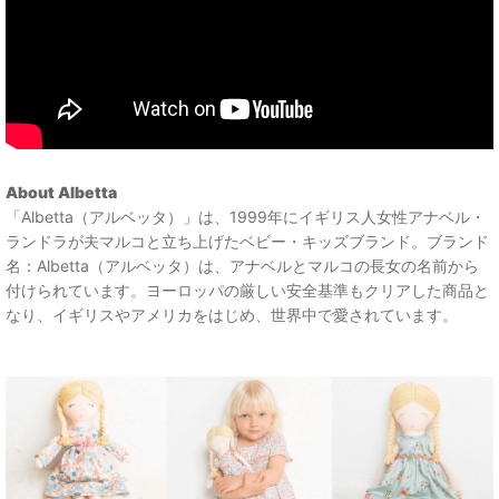
About Albetta
「Albetta（アルベッタ）」は、1999年にイギリス人女性アナベル・
ランドラが夫マルコと立ち上げたベビー・キッズブランド。ブランド
名：Albetta（アルベッタ）は、アナベルとマルコの長女の名前から
付けられています。ヨーロッパの厳しい安全基準もクリアした商品と
なり、イギリスやアメリカをはじめ、世界中で愛されています。