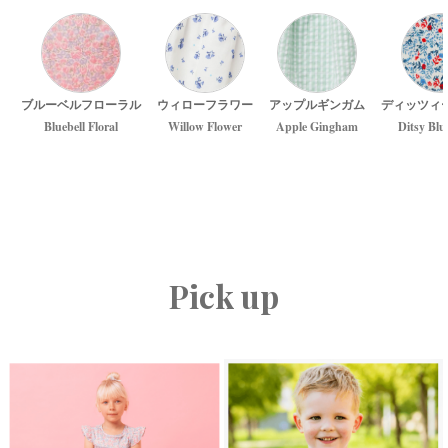
ブルーベルフローラル
ウィローフラワー
アップルギンガム
ディッツィ
Bluebell Floral
Willow Flower
Apple Gingham
Ditsy Blu
Pick up