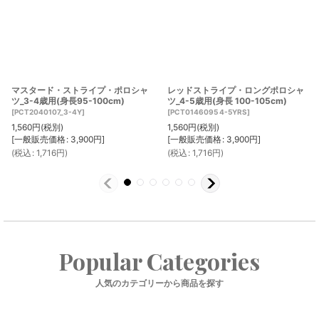
マスタード・ストライプ・ポロシャ
レッドストライプ・ロングポロシャ
ツ_3-4歳用(身長95-100cm)
ツ_4-5歳用(身長 100-105cm)
[
PCT2040107_3-4Y
]
[
PCT0146095 4-5YRS
]
1,560
円
(税別)
1,560
円
(税別)
[
一般販売価格
:
3,900
円
]
[
一般販売価格
:
3,900
円
]
(
税込
:
1,716
円
)
(
税込
:
1,716
円
)
Popular Categories
人気のカテゴリーから商品を探す