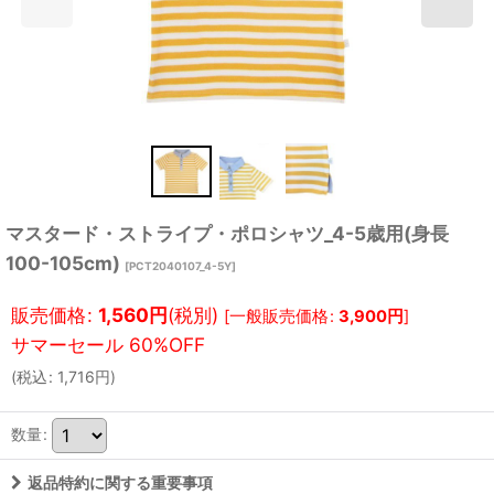
マスタード・ストライプ・ポロシャツ_4-5歳用(身長
100-105cm)
[
PCT2040107_4-5Y
]
販売価格
:
1,560
円
(税別)
[
一般販売価格
:
3,900
円
]
(
税込
:
1,716
円
)
数量
:
返品特約に関する重要事項