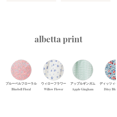
albetta print
ブルーベルフローラル
ウィローフラワー
アップルギンガム
ディッツィ
Bluebell Floral
Willow Flower
Apple Gingham
Ditsy Blu