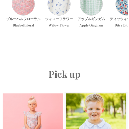
ブルーベルフローラル
ウィローフラワー
アップルギンガム
ディッツィ
Bluebell Floral
Willow Flower
Apple Gingham
Ditsy Blu
Pick up