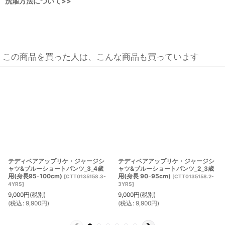
洗濯方法について>>
この商品を買った人は、こんな商品も買っています
テディベアアップリケ・ジャージシ
テディベアアップリケ・ジャージシ
ャツ&ブルーショートパンツ_3_4歳
ャツ&ブルーショートパンツ_2_3歳
用(身長95-100cm)
用(身長 90-95cm)
[
CTT0135158.3-
[
CTT0135158.2-
4YRS
]
3YRS
]
9,000
円
(税別)
9,000
円
(税別)
(
税込
:
9,900
円
)
(
税込
:
9,900
円
)