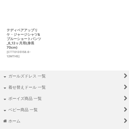
テディベアアップリ
ケ・ジャージシャツ&
ブルーショートパンツ
_6_12ヶ月用(身長
70cm)
[
CTT0135158.6-
12MTHS
]
ガールズドレス 一覧
着せ替えドール 一覧
ボーイズ商品 一覧
ベビー商品 一覧
ホーム