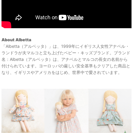
About Albetta
「Albetta（アルベッタ）」は、1999年にイギリス人女性アナベル・
ランドラが夫マルコと立ち上げたベビー・キッズブランド。ブランド
名：Albetta（アルベッタ）は、アナベルとマルコの長女の名前から
付けられています。ヨーロッパの厳しい安全基準もクリアした商品と
なり、イギリスやアメリカをはじめ、世界中で愛されています。