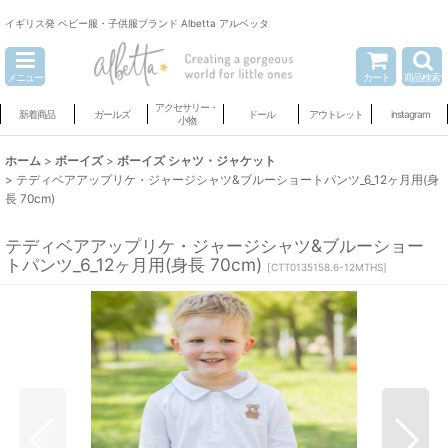
イギリス発 ベビー服・子供服ブランド Albetta アルベッタ
メニュー
カート
商品検索
アクセサリー・
新着商品
ガールズ
ドール
アウトレット
instagram
小物
ホーム
>
ボーイズ
>
ボーイズ シャツ・ジャケット
>
テディベアアップリケ・ジャージシャツ&ブルーショートパンツ_6_12ヶ月用(身
長 70cm)
テディベアアップリケ・ジャージシャツ&ブルーショー
トパンツ_6_12ヶ月用(身長 70cm)
[
CTT0135158.6-12MTHS
]