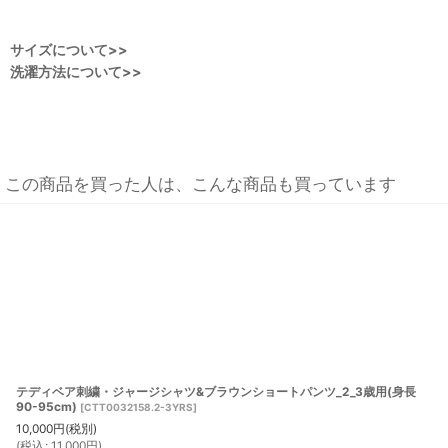
サイズについて>>
洗濯方法について>>
この商品を買った人は、こんな商品も買っています
テディベア刺繍・ジャージシャツ&ブラウンショートパンツ_2_3歳用(身長
90-95cm)
[
CTT0032158.2-3YRS
]
10,000
円
(税別)
(
税込
:
11,000
円
)