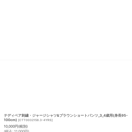
テディベア刺繍・ジャージシャツ&ブラウンショートパンツ_3_4歳用(身長95-
100cm)
[
CTT0032158.3-4YRS
]
10,000
円
(税別)
(
税込
:
11,000
円
)