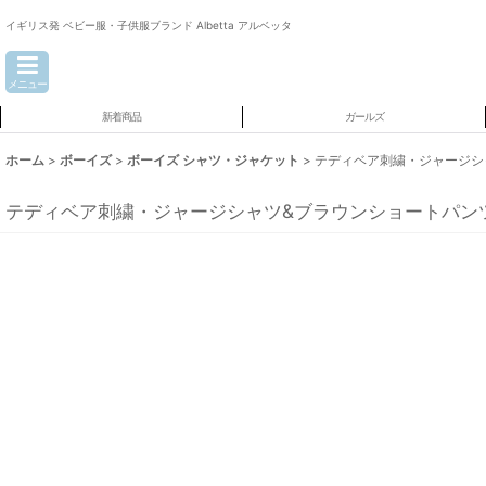
イギリス発 ベビー服・子供服ブランド Albetta アルベッタ
メニュー
新着商品
ガールズ
ホーム
>
ボーイズ
>
ボーイズ シャツ・ジャケット
>
テディベア刺繍・ジャージシャツ
テディベア刺繍・ジャージシャツ&ブラウンショートパンツ_1_