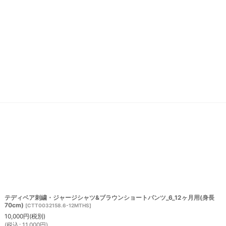
テディベア刺繍・ジャージシャツ&ブラウンショートパンツ_6_12ヶ月用(身長
70cm)
[
CTT0032158.6-12MTHS
]
10,000
円
(税別)
(
税込
:
11,000
円
)