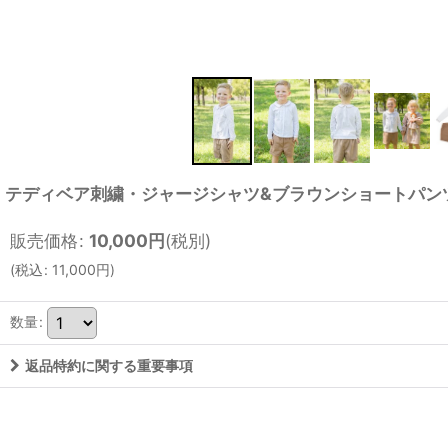
テディベア刺繍・ジャージシャツ&ブラウンショートパンツ_1_
販売価格
:
10,000
円
(税別)
(
税込
:
11,000
円
)
数量
:
返品特約に関する重要事項