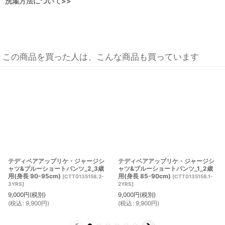
洗濯方法について>>
この商品を買った人は、こんな商品も買っています
テディベアアップリケ・ジャージシ
テディベアアップリケ・ジャージシ
ャツ&ブルーショートパンツ_2_3歳
ャツ&ブルーショートパンツ_1_2歳
用(身長 90-95cm)
用(身長 85-90cm)
[
CTT0135158.2-
[
CTT0135158.1-
3YRS
]
2YRS
]
9,000
円
(税別)
9,000
円
(税別)
(
税込
:
9,900
円
)
(
税込
:
9,900
円
)