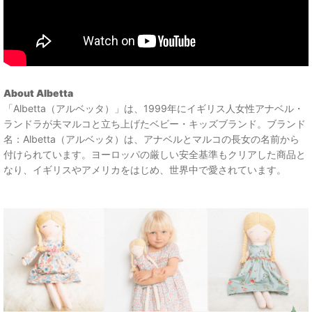
About Albetta
「Albetta（アルベッタ）」は、1999年にイギリス人女性アナベル・
ランドラが夫マルコと立ち上げたベビー・キッズブランド。ブランド
名：Albetta（アルベッタ）は、アナベルとマルコの長女の名前から
付けられています。ヨーロッパの厳しい安全基準もクリアした商品と
なり、イギリスやアメリカをはじめ、世界中で愛されています。