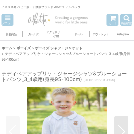
イギリス発 ベビー服・子供服ブランド Albetta アルベッタ
メニュー
カート
商品検索
アクセサリー・
新着商品
ガールズ
ドール
アウトレット
instagram
小物
ホーム
>
ボーイズ
>
ボーイズ シャツ・ジャケット
>
テディベアアップリケ・ジャージシャツ&ブルーショートパンツ_3_4歳用(身長
95-100cm)
テディベアアップリケ・ジャージシャツ&ブルーショー
トパンツ_3_4歳用(身長95-100cm)
[
CTT0135158.3-4YRS
]