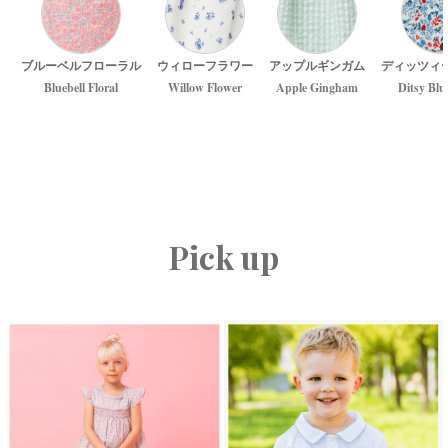
ブルーベルフローラル
ウィローフラワー
アップルギンガム
ディッツィ
Bluebell Floral
Willow Flower
Apple Gingham
Ditsy Blu
Pick up