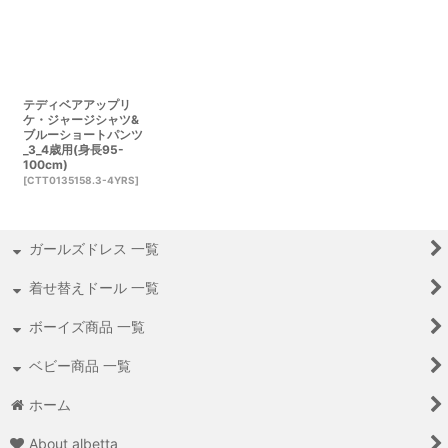
テディベアアップリ
ケ・ジャージシャツ&
ブルーショートパンツ
_3_4歳用(身長95-
100cm)
[
CTT0135158.3-4YRS
]
ガールズドレス 一覧
着せ替えドール 一覧
ボーイズ商品 一覧
ベビー商品 一覧
ホーム
About albetta