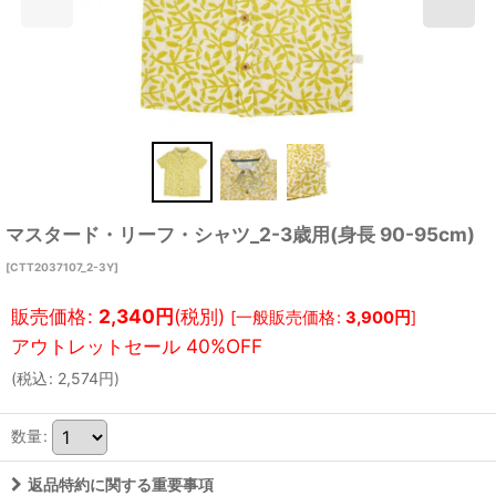
マスタード・リーフ・シャツ_2-3歳用(身長 90-95cm)
[
CTT2037107_2-3Y
]
販売価格
:
2,340
円
(税別)
[
一般販売価格
:
3,900
円
]
(
税込
:
2,574
円
)
数量
:
返品特約に関する重要事項