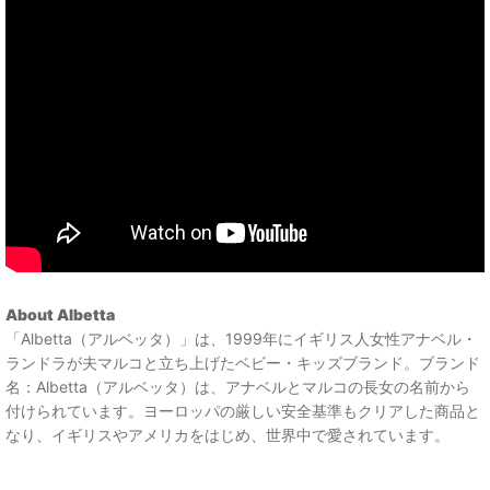
About Albetta
「Albetta（アルベッタ）」は、1999年にイギリス人女性アナベル・
ランドラが夫マルコと立ち上げたベビー・キッズブランド。ブランド
名：Albetta（アルベッタ）は、アナベルとマルコの長女の名前から
付けられています。ヨーロッパの厳しい安全基準もクリアした商品と
なり、イギリスやアメリカをはじめ、世界中で愛されています。