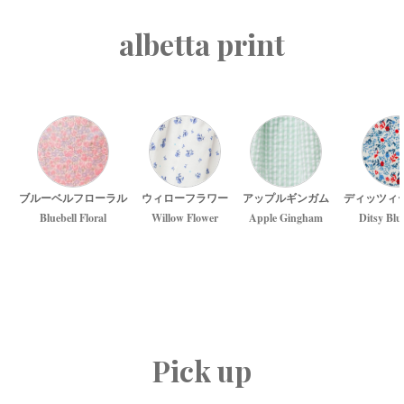
albetta print
ブルーベルフローラル
ウィローフラワー
アップルギンガム
ディッツィ
Bluebell Floral
Willow Flower
Apple Gingham
Ditsy Blu
Pick up