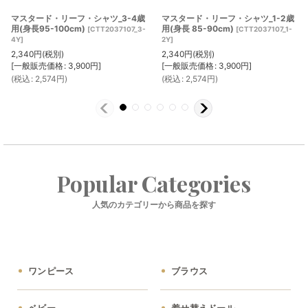
マスタード・リーフ・シャツ_3-4歳
マスタード・リーフ・シャツ_1-2歳
用(身長95-100cm)
用(身長 85-90cm)
[
CTT2037107_3-
[
CTT2037107_1-
4Y
]
2Y
]
2,340
円
(税別)
2,340
円
(税別)
[
一般販売価格
:
3,900
円
]
[
一般販売価格
:
3,900
円
]
(
税込
:
2,574
円
)
(
税込
:
2,574
円
)
Popular Categories
人気のカテゴリーから商品を探す
ワンピース
ブラウス
ベビー
着せ替えドール