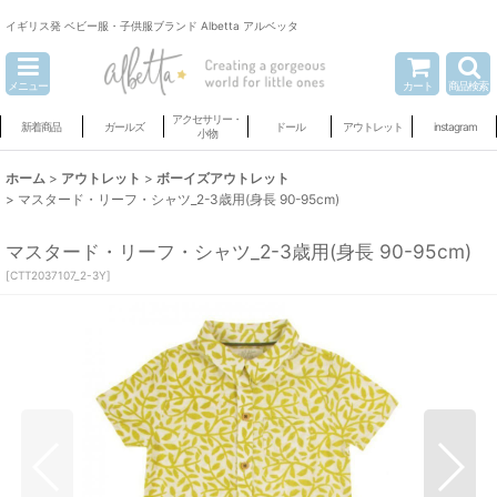
イギリス発 ベビー服・子供服ブランド Albetta アルベッタ
メニュー
カート
商品検索
アクセサリー・
新着商品
ガールズ
ドール
アウトレット
instagram
小物
ホーム
>
アウトレット
>
ボーイズアウトレット
>
マスタード・リーフ・シャツ_2-3歳用(身長 90-95cm)
マスタード・リーフ・シャツ_2-3歳用(身長 90-95cm)
[
CTT2037107_2-3Y
]