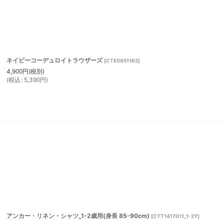
ネイビーコーデュロイトラウザーズ
[
CTE0951162
]
4,900
円
(税別)
(
税込
:
5,390
円
)
アンカー・リネン・シャツ_1-2歳用(身長 85-90cm)
[
CTT1417011_1-2Y
]