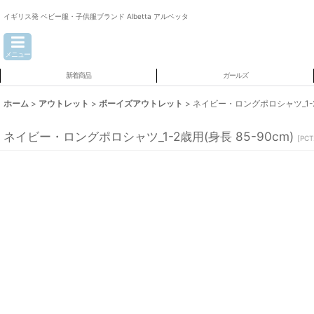
イギリス発 ベビー服・子供服ブランド Albetta アルベッタ
メニュー
新着商品
ガールズ
ホーム
>
アウトレット
>
ボーイズアウトレット
>
ネイビー・ロングポロシャツ_1-2歳
ネイビー・ロングポロシャツ_1-2歳用(身長 85-90cm)
[
PCT