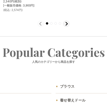
2,340
円
(税別)
[
一般販売価格
:
3,900
円
]
(
税込
:
2,574
円
)
Popular Categories
人気のカテゴリーから商品を探す
ブラウス
着せ替えドール