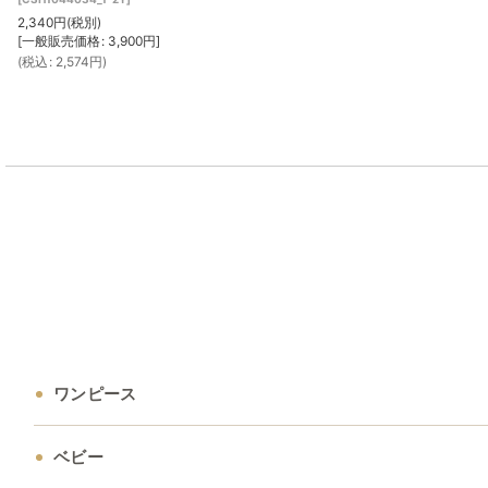
2,340
円
(税別)
[
一般販売価格
:
3,900
円
]
(
税込
:
2,574
円
)
ワンピース
ベビー