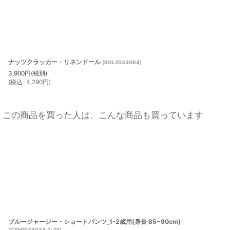
ナッツクラッカー・リネンドール
[
BOL2043064
]
3,900
円
(税別)
(
税込
:
4,290
円
)
この商品を買った人は、こんな商品も買っています
ブルージャージー・ショートパンツ_1-2歳用(身長 85~90cm)
[
CSH1044034_1-2Y
]