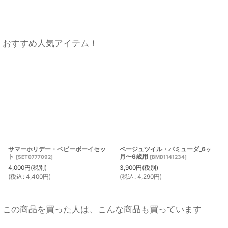
おすすめ人気アイテム！
サマーホリデー・ベビーボーイセッ
ベージュツイル・バミューダ_6ヶ
ト
月〜6歳用
[
SET0777092
]
[
BMD1141234
]
4,000
円
(税別)
3,900
円
(税別)
(
税込
:
4,400
円
)
(
税込
:
4,290
円
)
この商品を買った人は、こんな商品も買っています