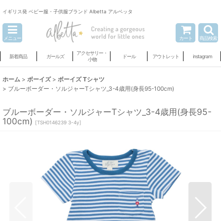
イギリス発 ベビー服・子供服ブランド Albetta アルベッタ
メニュー
カート
商品検索
アクセサリー・
新着商品
ガールズ
ドール
アウトレット
instagram
小物
ホーム
>
ボーイズ
>
ボーイズ Tシャツ
>
ブルーボーダー・ソルジャーTシャツ_3-4歳用(身長95-100cm)
ブルーボーダー・ソルジャーTシャツ_3-4歳用(身長95-
100cm)
[
TSH0146239 3-4y
]