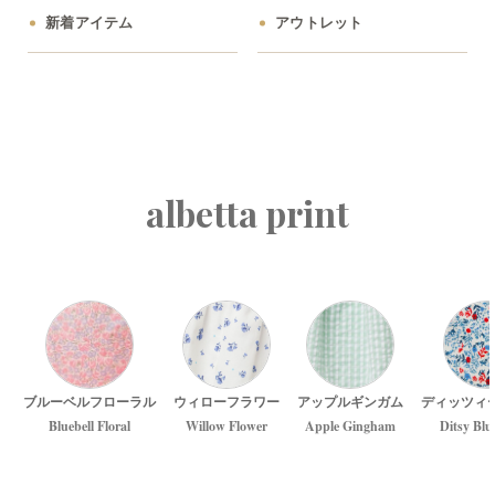
新着アイテム
アウトレット
albetta print
ブルーベルフローラル
ウィローフラワー
アップルギンガム
ディッツィ
Bluebell Floral
Willow Flower
Apple Gingham
Ditsy Blu