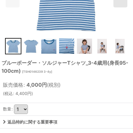
ブルーボーダー・ソルジャーTシャツ_3-4歳用(身長95-
100cm)
[
TSH0146239 3-4y
]
販売価格
:
4,000
円
(税別)
(
税込
:
4,400
円
)
数量
:
返品特約に関する重要事項