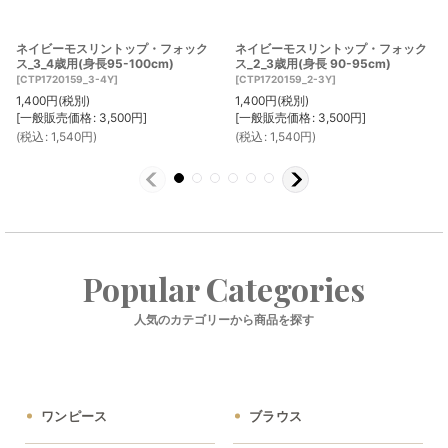
ネイビーモスリントップ・フォック
ネイビーモスリントップ・フォック
ス_3_4歳用(身長95-100cm)
ス_2_3歳用(身長 90-95cm)
[
CTP1720159_3-4Y
]
[
CTP1720159_2-3Y
]
1,400
円
(税別)
1,400
円
(税別)
[
一般販売価格
:
3,500
円
]
[
一般販売価格
:
3,500
円
]
(
税込
:
1,540
円
)
(
税込
:
1,540
円
)
Popular Categories
人気のカテゴリーから商品を探す
ワンピース
ブラウス