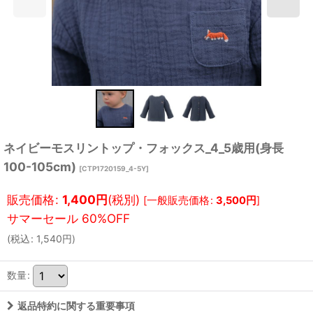
ネイビーモスリントップ・フォックス_4_5歳用(身長
100-105cm)
[
CTP1720159_4-5Y
]
販売価格
:
1,400
円
(税別)
[
一般販売価格
:
3,500
円
]
(
税込
:
1,540
円
)
数量
:
返品特約に関する重要事項