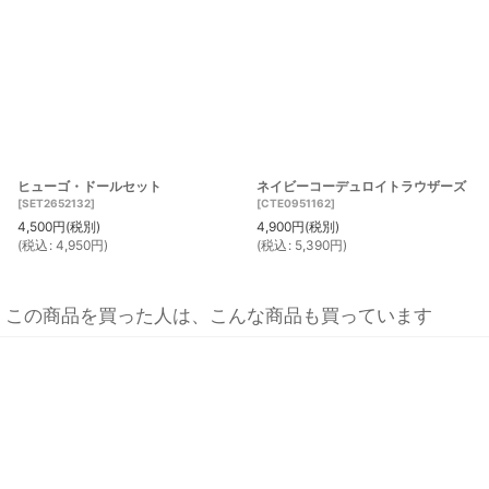
ヒューゴ・ドールセット
ネイビーコーデュロイトラウザーズ
[
SET2652132
]
[
CTE0951162
]
4,500
円
(税別)
4,900
円
(税別)
(
税込
:
4,950
円
)
(
税込
:
5,390
円
)
この商品を買った人は、こんな商品も買っています