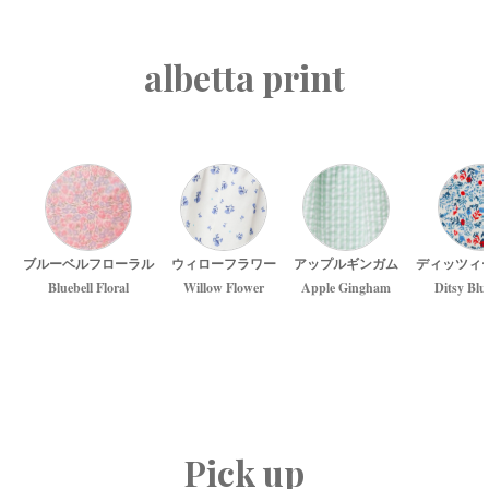
albetta print
ブルーベルフローラル
ウィローフラワー
アップルギンガム
ディッツィ
Bluebell Floral
Willow Flower
Apple Gingham
Ditsy Blu
Pick up