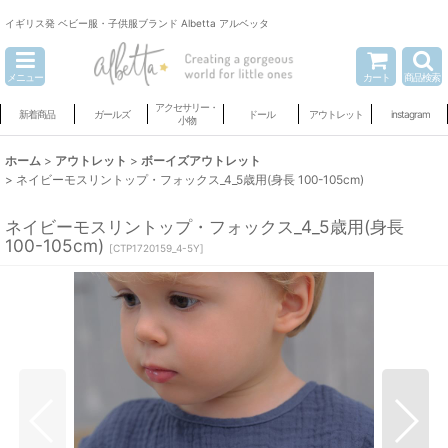
イギリス発 ベビー服・子供服ブランド Albetta アルベッタ
メニュー
カート
商品検索
アクセサリー・
新着商品
ガールズ
ドール
アウトレット
instagram
小物
ホーム
>
アウトレット
>
ボーイズアウトレット
>
ネイビーモスリントップ・フォックス_4_5歳用(身長 100-105cm)
ネイビーモスリントップ・フォックス_4_5歳用(身長
100-105cm)
[
CTP1720159_4-5Y
]