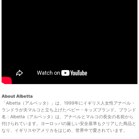
About Albetta
「Albetta（アルベッタ）」は、1999年にイギリス人女性アナベル・
ランドラが夫マルコと立ち上げたベビー・キッズブランド。ブランド
名：Albetta（アルベッタ）は、アナベルとマルコの長女の名前から
付けられています。ヨーロッパの厳しい安全基準もクリアした商品と
なり、イギリスやアメリカをはじめ、世界中で愛されています。